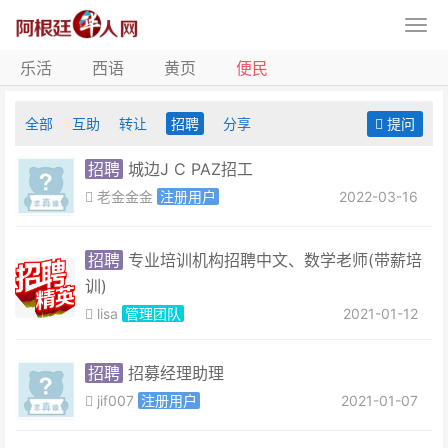
乐活
西语
黄页
便民
全部
互助
转让
招聘
分享
提问
招聘
城边J C PAZ招工
老金金金
注册用户
2022-03-16
招聘
专业培训机构​招聘中文、数学老师(带薪培
训)
lisa
管理团队
2021-01-12
招聘
招募经理助理
jif007
注册用户
2021-01-07