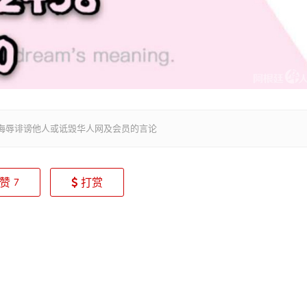
侮辱诽谤他人或诋毁华人网及会员的言论
赞
打赏
7