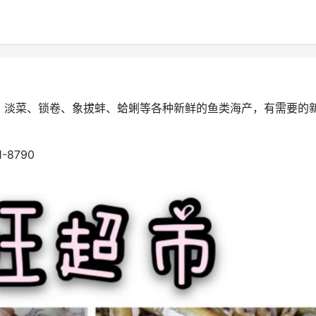
、淡菜、锁卷、象拔蚌、蛤蜊等各种新鲜的鱼类海产，有需要的
-8790