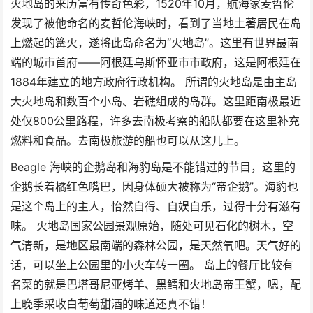
火地岛的来历富有传奇色彩，1520年10月，航海家麦哲伦
发现了被他命名的麦哲伦海峡时，看到了当地土著居民在岛
上燃起的篝火，遂将此岛命名为“火地岛”。这里有世界最南
端的城市首府——阿根廷乌斯怀亚市市政府，这是阿根廷在
1884年建立的地方政府行政机构。 所谓的火地岛是由主岛
大火地岛和数百个小岛、岩礁组成的岛群。这里距南极最近
处仅800公里路程，许多去南极考察的船队都要在这里补充
燃料和食品。去南极旅游的船也可以从这儿上。
Beagle 海峡的企鹅岛和海豹岛是不能错过的节目，这里的
企鹅长着橘红色嘴巴，因身体硕大被称为“帝企鹅”。海豹也
是这个岛上的主人，怡然自得、自娱自乐，过得十分有滋有
味。 火地岛国家公园景观原始，随处可见石化的树木，空
气清新，是地区最南端的森林公园，是天然氧吧。天气好的
话，可以坐上公园里的小火车转一圈。 岛上的餐厅比较有
名菜的就是巴塔哥尼亚烤羊、黑鳕和火地岛帝王蟹，嗯，配
上晚季采收白葡萄甜酒的味道还真不错！