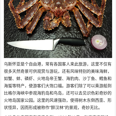
乌斯怀亚是个自由港，常有各国客人来此旅游，这里不仅有
很多天然奇景可供观赏与游玩，还有风味特别的美味海鲜，
如蟹、蚌、磷虾、火地岛帝王蟹、海豹肉、沙丁鱼、鳕鱼和
海蜇等特产，使游客们大饱口福。游客们除了可以乘游船到
比格尔海峡中参观海豹岛和鸟岛，还可以去见识色彩奇妙的
火地岛国家公园。这里的风速强劲，使得树木东倒西歪、形
状怪异，因而形成被称作“醉汉林”的景观，奇妙无比。