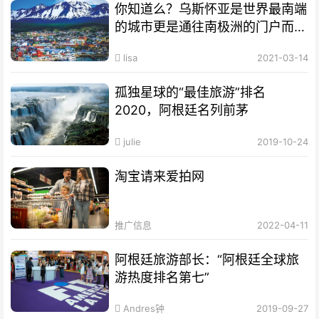
你知道么？乌斯怀亚是世界最南端
的城市更是通往南极洲的门户而驰
名世界
lisa
2021-03-14
孤独星球的“最佳旅游”排名
2020，阿根廷名列前茅
julie
2019-10-24
淘宝请来爱拍网
推广信息
2022-04-11
阿根廷旅游部长：“阿根廷全球旅
游热度排名第七”
Andres钟
2019-09-27