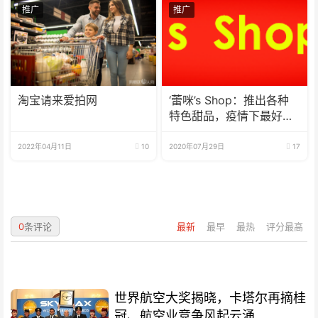
推广
推广
淘宝请来爱拍网
‘蕾咪’s Shop：推出各种
特色甜品，疫情下最好的
选择
2022年04月11日
10
2020年07月29日
17
0
条评论
最新
最早
最热
评分最高
世界航空大奖揭晓，卡塔尔再摘桂
冠、航空业竞争风起云涌