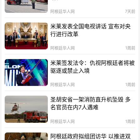
阿根廷华人网
7天前
米莱发表全国电视讲话 宣布对央
行进行改革
阿根廷华人网
1周前
米莱签发法令：仇视阿根廷者将被
驱逐或禁止入境
阿根廷华人网
1周前
圣胡安省一架消防直升机坠毁 多
名官员在内7人遇难
阿根廷华人网
1周前
阿根廷政府拟组团访华 以推进双