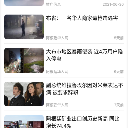
推广信息
2021-06-30
布省：一名华人商家遭枪击遇害
阿根廷华人网
5天前
大布市地区暴雨侵袭 近4万用户陷
入停电
阿根廷华人网
6天前
副总统维拉鲁埃尔因对米莱表达不
满 被要求辞职
阿根廷华人网
7天前
阿根廷矿业出口创历史新高 同比
增长74.4%