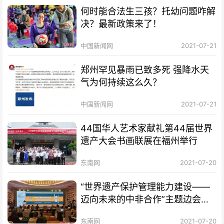
何时能合法生三孩？托幼问题咋解
决？最新政策来了！
中国新闻网
2021-07-21
郑州罕见暴雨已致多死 强降水天
气为何持续这么久？
中国新闻网
2021-07-21
44国华人艺术家献礼第44届世界
遗产大会书画联展在福州举行
东南网
2021-07-20
“世界遗产保护管理能力建设——
迈向未来的中非合作”主题边会在
福州举办
东南网
2021-07-20