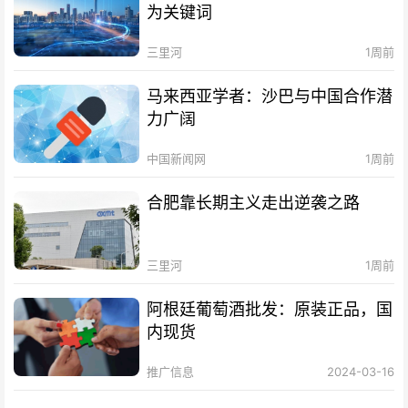
为关键词
三里河
1周前
马来西亚学者：沙巴与中国合作潜
力广阔
中国新闻网
1周前
合肥靠长期主义走出逆袭之路
三里河
1周前
阿根廷葡萄酒批发：原装正品，国
内现货
推广信息
2024-03-16