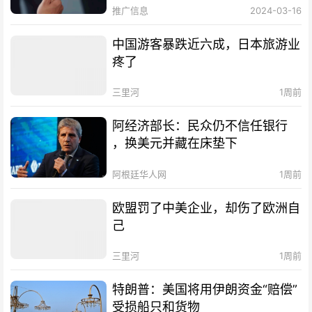
推广信息
2024-03-16
中国游客暴跌近六成，日本旅游业
疼了
三里河
1周前
阿经济部长：民众仍不信任银行
，换美元并藏在床垫下
阿根廷华人网
1周前
欧盟罚了中美企业，却伤了欧洲自
己
三里河
1周前
特朗普：美国将用伊朗资金“赔偿”
受损船只和货物