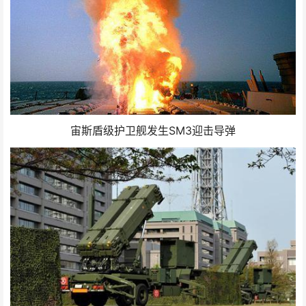
宙斯盾级护卫舰发生SM3迎击导弹