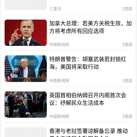
三里河
2周前
加拿大总理：若美方关税生效，加
方将考虑所有回应选项
中国新闻网
2周前
特朗普警告：胡塞武装若封锁红
海，美国将采取行动
中国新闻网
2周前
英国首相伯纳姆召开内阁首次会
议：纾解民众生活成本
中国新闻网
2周前
香港与老挝签署谅解备忘录 推动