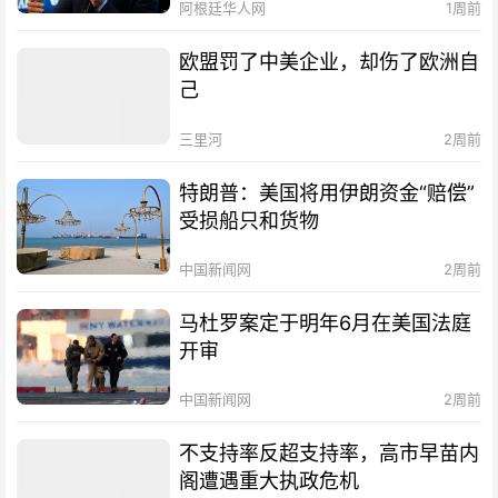
阿根廷华人网
1周前
欧盟罚了中美企业，却伤了欧洲自
己
三里河
2周前
特朗普：美国将用伊朗资金“赔偿”
受损船只和货物
中国新闻网
2周前
马杜罗案定于明年6月在美国法庭
开审
中国新闻网
2周前
不支持率反超支持率，高市早苗内
阁遭遇重大执政危机