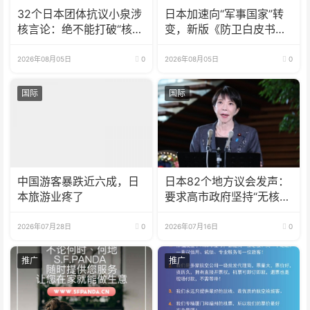
32个日本团体抗议小泉涉
日本加速向“军事国家”转
核言论：绝不能打破“核武
变，新版《防卫白皮书》
器禁忌”
释放危险信号
2026年08月05日
0
2026年08月05日
0
国际
国际
中国游客暴跌近六成，日
日本82个地方议会发声：
本旅游业疼了
要求高市政府坚持“无核三
原则”
2026年07月28日
0
2026年07月16日
0
推广
推广