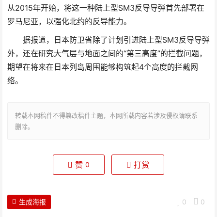
从2015年开始，将这一种陆上型SM3反导导弹首先部署在
罗马尼亚，以强化北约的反导能力。
据报道，日本防卫省除了计划引进陆上型SM3反导导弹
外，还在研究大气层与地面之间的“第三高度”的拦截问题，
期望在将来在日本列岛周围能够构筑起4个高度的拦截网
络。
转载本网稿件不得篡改稿件主题，本网所载内容若涉及侵权请联系
删除。
赞
打赏
0
生成海报
0
0