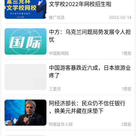
文学校2022年网校招生啦
推广信息
2022-02-14
中方：乌克兰问题局势发展令人担
忧
中国新闻网
1周前
中国游客暴跌近六成，日本旅游业
疼了
三里河
1周前
阿经济部长：民众仍不信任银行
，换美元并藏在床垫下
阿根廷华人网
2周前