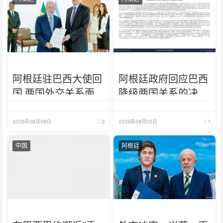
阿根廷驻巴西大使回
阿根廷政府回应巴西
国 两国外交关系面
降级两国关系的决
临考验
定：纯粹意识形态问
题
2026年08月09日
0
2026年08月05日
1
中国
阿根廷