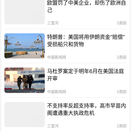
欧盟罚了中美企业，却伤了欧洲自
己
三里河
2周前
特朗普：美国将用伊朗资金“赔偿”
受损船只和货物
中国新闻网
2周前
马杜罗案定于明年6月在美国法庭
开审
中国新闻网
2周前
不支持率反超支持率，高市早苗内
阁遭遇重大执政危机
三里河
2周前