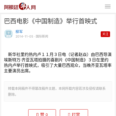
巴西电影《中国制造》举行首映式
柳军
关注
2014-11-05
· 国际新闻
新华社里约热内卢１１月３日电（记者赵焱）由巴西导演
巴西电影《中国制造》举行首映式
埃斯特万·齐亚瓦塔拍摄的喜剧片《中国制造》３日在里约
热内卢举行首映式，吸引了大量巴西观众，当晚齐亚瓦塔率
主要演员出席。
转载本网稿件不得篡改稿件主题，本网所载内容若涉及侵权请联系
删除。
赞
打赏
0