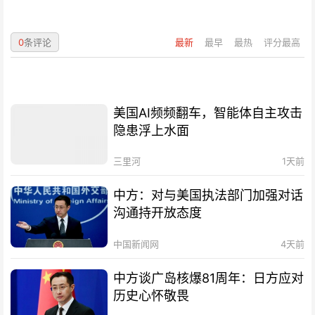
0
条评论
最新
最早
最热
评分最高
美国AI频频翻车，智能体自主攻击
隐患浮上水面
三里河
1天前
中方：对与美国执法部门加强对话
沟通持开放态度
中国新闻网
4天前
中方谈广岛核爆81周年：日方应对
历史心怀敬畏