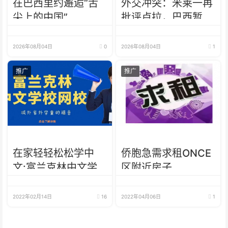
在巴西里约邂逅“舌
外交冲突：米莱一再
尖上的中国”
批评卢拉，巴西暂不
向阿根廷派驻大使
2026年08月04日
0
2026年08月04日
1
推广
推广
在家轻轻松松学中
侨胞急需求租ONCE
文:富兰克林中文学
区附近房子
校2022年网校招生
啦
2022年02月14日
16
2022年04月06日
1