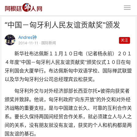
“中国－匈牙利人民友谊贡献奖”颁发
Andres钟
关注
2014-11-11
· 国际新闻
新华社布达佩斯１１月１０日电（记者杨永前）２０１
４年度“中国－匈牙利人民友谊贡献奖”颁奖仪式１０日在匈
“中国－匈牙利人民友谊贡献奖”颁
牙利国会大厦举行。布达佩斯匈中双语学校、国际禅武联盟
以及华为匈牙利分公司总经理宾云松获奖。
发
匈牙利外交与对外经济部部长西亚尔托•彼得向获奖者
颁奖并致辞。他说，匈牙利政府“向东开放”的外交和对外经
济战略的重要支柱，是与中国建立长久、可靠的互利合作关
系。要长久保持两国间经贸合作关系，就必须建立人与人之
间的关系，没有朋友就没有友谊，获奖的个人和机构都是两
国友谊的基石。