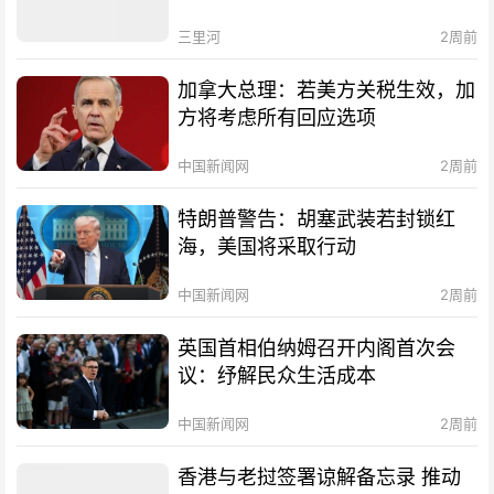
三里河
2周前
加拿大总理：若美方关税生效，加
方将考虑所有回应选项
中国新闻网
2周前
特朗普警告：胡塞武装若封锁红
海，美国将采取行动
中国新闻网
2周前
英国首相伯纳姆召开内阁首次会
议：纾解民众生活成本
中国新闻网
2周前
香港与老挝签署谅解备忘录 推动