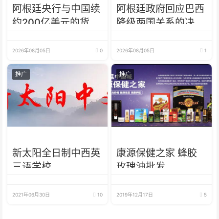
阿根廷央行与中国续
阿根廷政府回应巴西
约200亿美元的货币
降级两国关系的决
互换 有效期增至5年
定：纯粹意识形态问
题
2026年08月05日
0
2026年08月05日
1
推广
推广
新太阳全日制中西英
康源保健之家 蜂胶
三语学校
玫瑰油批发
2021年06月30日
10
2019年12月17日
5