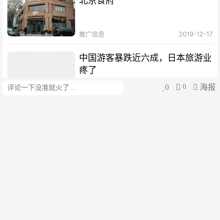
北京食府
推广信息
2019-12-17
中国游客暴跌近六成，日本旅游业
疼了
0
0
海报
评论
三里河
1周前
阿经济部长：民众仍不信任银行
，换美元并藏在床垫下
阿根廷华人网
1周前
欧盟罚了中美企业，却伤了欧洲自
己
三里河
2周前