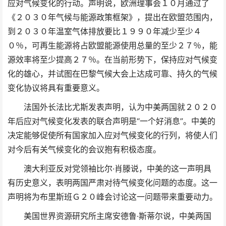
应对气候变化的行动。声明说，欧洲理事会１０月通过了
《２０３０年气候与能源政策框架》，提出在欧盟范围内，
到２０３０年温室气体排放要比１９９０年减少至少４
０％，可再生能源将占欧盟能源使用总量的至少２７％，能
源效率将至少提高２７％。在当前形势下，保持应对气候变
化的雄心，并试图在巴黎气候大会上达成可靠、持久的气候
变化协议将具有重要意义。
法国外长法比尤斯发表声明，认为中美两国就２０２０
年后应对气候变化发表的联合声明是“一个好消息”。中美的
决定能够促使所有国家加入应对气候变化的行列，将使人们
对今后有关气候变化的会议抱有积极态度。
澳大利亚反对党领袖比尔·肖滕说，中美的这一声明具
有历史意义，表明两国严肃对待气候变化问题的态度。这一
声明将为布里斯班Ｇ２０峰会讨论这一问题带来重要动力。
美国世界资源研究所主席安德鲁·斯蒂尔说，中美两国