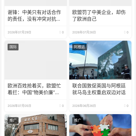
谢锋：中美只有对话合作
欧盟罚了中美企业，却伤
的责任，没有冲突对抗的
了欧洲自己
理由
2026年07月29日
0
2026年07月26日
0
国际
阿根廷
欧洲百姓抢着买，欧盟忙
联合国敦促英国与阿根廷
着拦：中国“物美价廉”动
就马岛主权重启双边对话
了谁的蛋糕
2026年07月05日
0
2026年06月26日
0
推广
推广