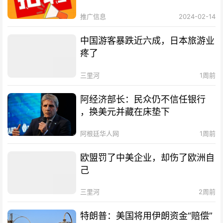
推广信息
2024-02-14
中国游客暴跌近六成，日本旅游业
疼了
三里河
1周前
阿经济部长：民众仍不信任银行
，换美元并藏在床垫下
阿根廷华人网
1周前
欧盟罚了中美企业，却伤了欧洲自
己
三里河
2周前
特朗普：美国将用伊朗资金“赔偿”