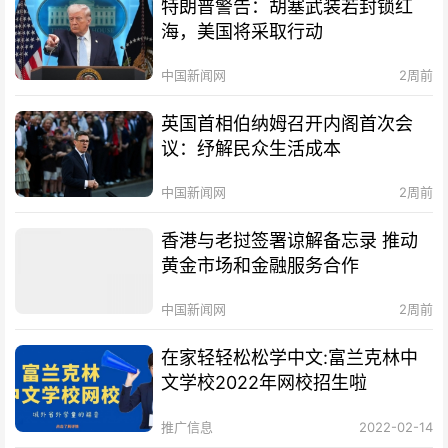
特朗普警告：胡塞武装若封锁红
海，美国将采取行动
中国新闻网
2周前
英国首相伯纳姆召开内阁首次会
议：纾解民众生活成本
中国新闻网
2周前
香港与老挝签署谅解备忘录 推动
黄金市场和金融服务合作
中国新闻网
2周前
在家轻轻松松学中文:富兰克林中
文学校2022年网校招生啦
推广信息
2022-02-14