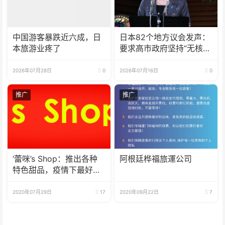
中国游客暴跌近六成，日
日本82个地方议会发声：
本旅游业疼了
要求高市政府坚持“无核三
原则”
2026年07月28日
0
2026年07月16日
0
推广
推广
‘蕾咪’s Shop：推出各种
阿根廷桦福旅運公司
特色甜品，疫情下最好的
选择
2020年07月29日
17
2020年09月22日
7