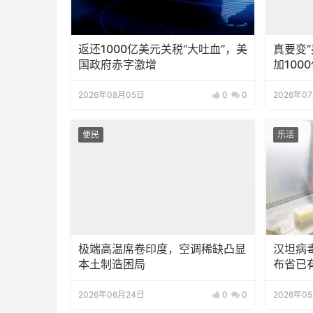
返还1000亿美元关税“大吐血”，美
真要变
国政府赤字激增
加100
2026年08月05日
0
0
2026年0
便民
乐活
极端高温席卷印度，空调稀缺凸显
汉坦病
本土制造困局
布省已
2026年06月24日
0
0
2026年0