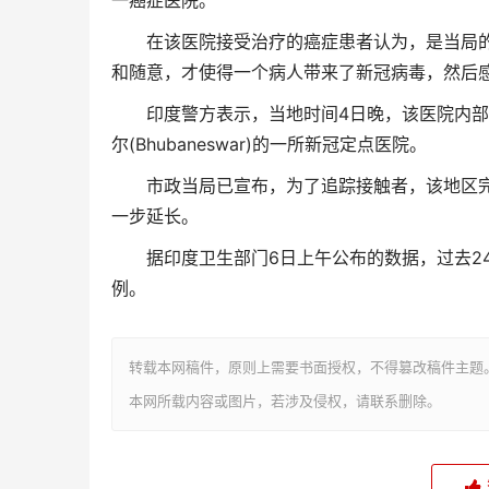
一癌症医院。
在该医院接受治疗的癌症患者认为，是当局的疏
和随意，才使得一个病人带来了新冠病毒，然后感
4
印度警方表示，当地时间
日晚，该医院内部
(Bhubaneswar)
尔
的一所新冠定点医院。
市政当局已宣布，为了追踪接触者，该地区完
一步延长。
6
2
据印度卫生部门
日上午公布的数据，过去
例。
转载本网稿件，原则上需要书面授权，不得篡改稿件主题
本网所载内容或图片，若涉及侵权，请联系删除。