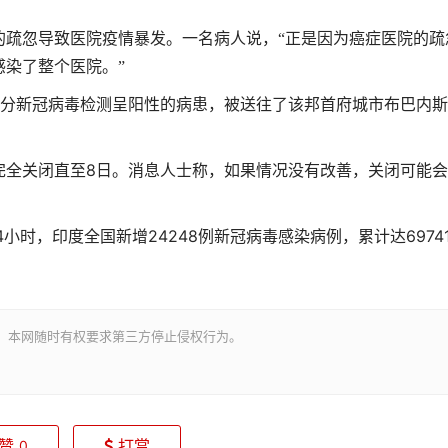
忽导致医院疫情暴发。一名病人说，“正是因为癌症医院的疏
染了整个医院。”
分新冠病毒检测呈阳性的病患，被送往了该邦首府城市布巴内斯
8
全关闭直至
日。消息人士称，如果情况没有改善，关闭可能会
4
24248
6974
小时，印度全国新增
例新冠病毒感染病例，累计达
。本网随时有权要求第三方停止侵权行为。
赞
打赏
0