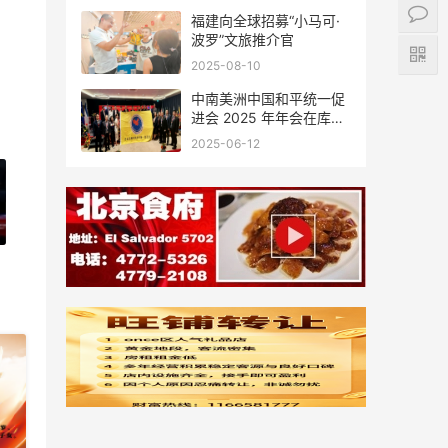
福建向全球招募“小马可·
波罗”文旅推介官
2025-08-10
中南美洲中国和平统一促
进会 2025 年年会在库拉
索圆满举行，共绘反“独”
2025-06-12
促统宏伟蓝图