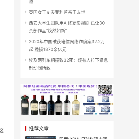
道
英国女王丈夫菲利普亲王去世
西安大学生团队用AI修复影视剧 已让30
余部作品“焕然如新”
2020年中国破获电信网络诈骗案32.2万
起 挽损1870余亿元
埃及两列车相撞致32死：疑有人拉下紧急
制动阀所致
推荐文章
这