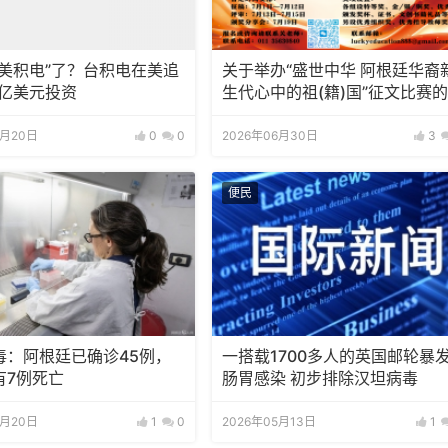
“美积电”了？台积电在美追
关于举办“盛世中华 阿根廷华裔
0亿美元投资
生代心中的祖(籍)国”征文比赛
知
7月20日
0
0
2026年06月30日
3
便民
毒：阿根廷已确诊45例，
一搭载1700多人的英国邮轮暴
有7例死亡
肠胃感染 初步排除汉坦病毒
5月20日
1
0
2026年05月13日
1