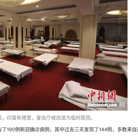
日，印度新德里，宴会厅被改造为临时医院。
190
144
告了
例新冠确诊病例，其中过去三天发现了
例，多数来自