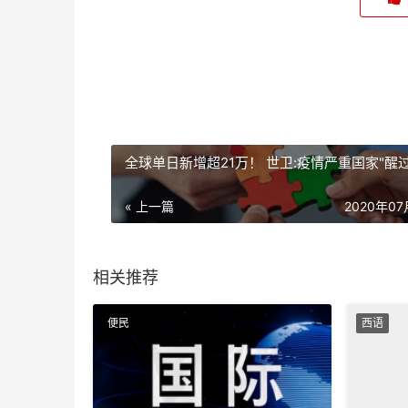
全球单日新增超21万！ 世卫:疫情严重国家"醒过
« 上一篇
2020年0
相关推荐
便民
西语