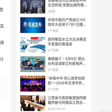
双鹿电池以足球搭建中阿
交流桥梁:受邀出席阿根廷
忽
足协赞助商招待会！
1天前
庆祝中国共产党成立105
周年大会将于7月1日隆重
瓦
举行
1个月前
致阿根廷水立方总决赛选
进
手家属的邀请函
2个月前
重磅推介｜6月9日 德云
13
社布宜诺斯艾利斯相声专
场！国风曲艺邂逅南美风
2个月前
情，多元文化狂欢全城集
结！
“亲情中华·侨心筑梦启新
航”—2026年天津市侨界
新春联谊活动成功举办
5个月前
江西省代表团看望旅阿赣
籍侨胞与阿根廷江西总商
会座谈
2025-09-07