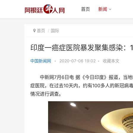
首页
新闻
首页
国际
印度一癌症医院暴发聚集感染：1
中国新闻网
•
2020-07-06 19:02
•
收藏本文
印度一癌症医院暴发聚集感染：
7
6
10天约100人确诊
中新网
月
日电
据《今日印度》报道，当地
10
100
症医院，在过去
天内，约有
多人的新冠病
情况进行调查。