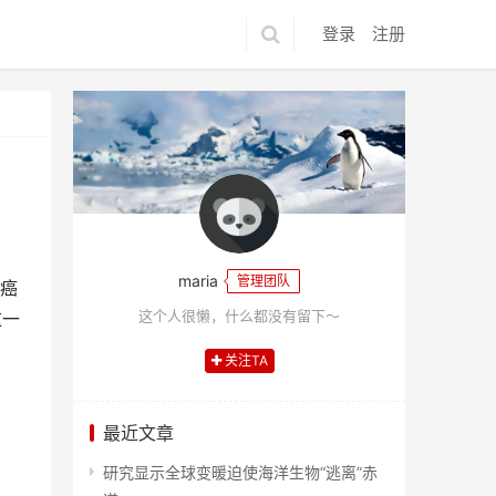
登录
注册
maria
管理团队
癌
这个人很懒，什么都没有留下～
这一
关注TA
最近文章
研究显示全球变暖迫使海洋生物“逃离”赤