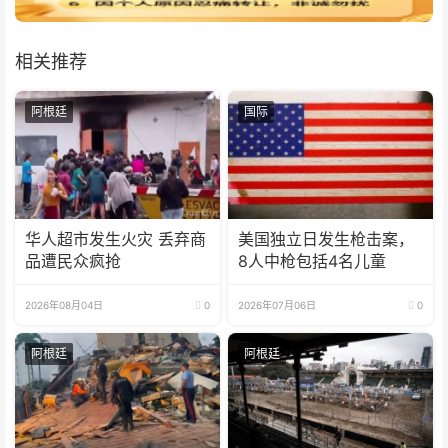
相关推荐
阿根廷
国际
华人超市发生火灾 丢弃商
美国独立日发生枪击案，
品遭民众疯抢
8人中枪包括4名儿童
2026年08月04日
0
2026年07月06日
0
阿根廷
阿根廷