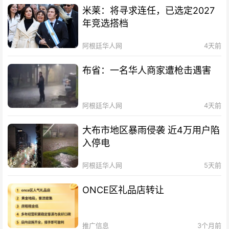
米莱：将寻求连任，已选定2027
年竞选搭档
阿根廷华人网
4天前
布省：一名华人商家遭枪击遇害
阿根廷华人网
4天前
大布市地区暴雨侵袭 近4万用户陷
入停电
阿根廷华人网
5天前
ONCE区礼品店转让
推广信息
3个月前