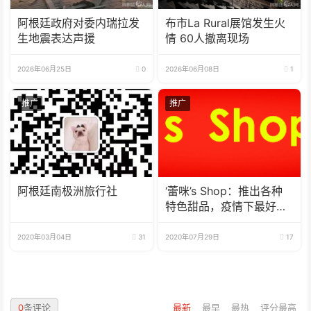
阿根廷政府对委内瑞拉发
布市La Rural展馆发生火
生地震表达声援
情 60人撤离现场
2026年06月25日
0
2026年06月08日
1
推广
推广
阿根廷南极洲旅行社
‘蕾咪’s Shop：推出各种
特色甜品，疫情下最好的
选择
2020年03月04日
31
2020年07月29日
17
0
条评论
最新
最早
最热
评分最高