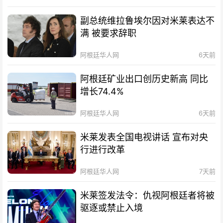
副总统维拉鲁埃尔因对米莱表达不
满 被要求辞职
阿根廷华人网
6天前
阿根廷矿业出口创历史新高 同比
增长74.4%
阿根廷华人网
6天前
米莱发表全国电视讲话 宣布对央
行进行改革
阿根廷华人网
7天前
米莱签发法令：仇视阿根廷者将被
驱逐或禁止入境