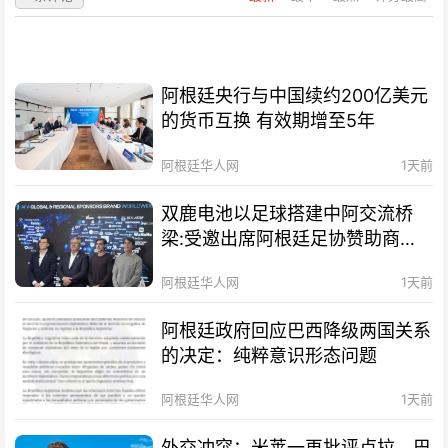
阿根廷央行与中国续约200亿美元
的货币互换 有效期增至5年
阿根廷华人网
1天前
双鹿电池以足球搭建中阿交流桥
梁:受邀出席阿根廷足协赞助商招
待会！
阿根廷华人网
1天前
阿根廷政府回应巴西降级两国关系
的决定：纯粹意识形态问题
阿根廷华人网
1天前
外交冲突：米莱一再批评卢拉，巴