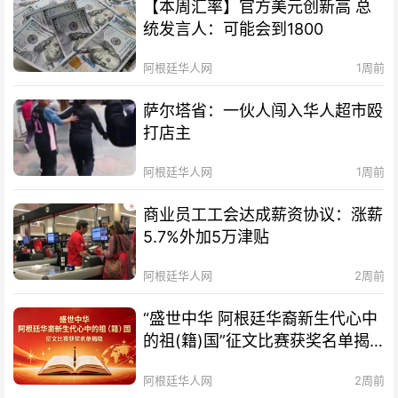
【本周汇率】官方美元创新高 总
统发言人：可能会到1800
阿根廷华人网
1周前
萨尔塔省：一伙人闯入华人超市殴
打店主
阿根廷华人网
1周前
商业员工工会达成薪资协议：涨薪
5.7%外加5万津贴
阿根廷华人网
2周前
“盛世中华 阿根廷华裔新生代心中
的祖(籍)国”征文比赛获奖名单揭
晓及颁奖典礼暨分享会通知
阿根廷华人网
2周前