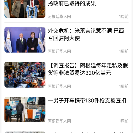
扬政府已取得的成果
阿根廷华人网
1周前
外交危机：米莱言论惹不满 巴西
召回驻阿大使
阿根廷华人网
1周前
【调查报告】阿根廷每年走私及假
货等非法贸易达320亿美元
阿根廷华人网
1周前
一男子开车携带130件枪支被查扣
阿根廷华人网
1周前