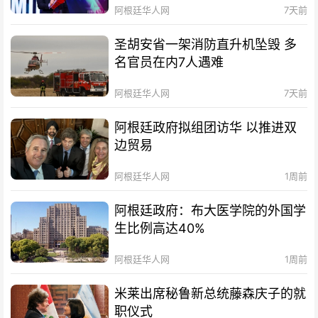
阿根廷华人网
7天前
圣胡安省一架消防直升机坠毁 多
名官员在内7人遇难
阿根廷华人网
7天前
阿根廷政府拟组团访华 以推进双
边贸易
阿根廷华人网
1周前
阿根廷政府：布大医学院的外国学
生比例高达40%
阿根廷华人网
1周前
米莱出席秘鲁新总统藤森庆子的就
职仪式