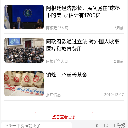
阿根廷经济部长：民间藏在“床垫
下的美元”估计有1700亿
阿根廷华人网
2周前
阿政府欲通过立法 对外国人收取
医疗和教育费用
阿根廷华人网
2周前
铂烽一心慈善基金
推广信息
2019-12-17
点击查看更多
0
3
海报
评论