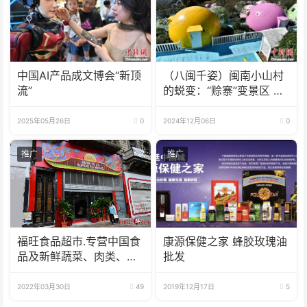
中国AI产品成文博会“新顶
（八闽千姿）闽南小山村
流”
的蜕变：“赊寨”变景区 村
民变股东
2025年05月26日
0
2024年12月06日
0
推广
推广
福旺食品超市.专营中国食
康源保健之家 蜂胶玫瑰油
品及新鲜蔬菜、肉类、
批发
鱼、海鲜
2022年03月30日
49
2019年12月17日
5