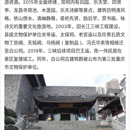
游资源。
2015
年全面修缮
,
现
祠内有白园、乐天堂、四贤
亭、龙昌寺荷池、木莲园、乐天诗廊等景点，建筑仿明清风
格，
依山傍水，清幽静雅，是祀先贤、励后学、赏书画、咏
诗文的重要文化旅游地。
2003
年，因长江三峡工程建设，
县级文物保护单位关帝庙、太保祠、老官庙以及珍贵石质文
物丁房阙、无铭阙、乌杨阙
(
复制品
)
、冯氏华表等相继迁
至白公祠。
2019
年，三峡后续项目巴王庙、陈一伟民居在
景区复建竣工。同年，白公祠古建筑群被公布为第三批重庆
市文物保护单位。