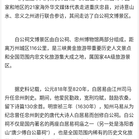
家和地区的21家海外华文媒体代表走进重庆忠县，对诗意山
水、忠义之州进行联合参访，其间走访了白公祠文博景区。
白公祠文博景区由白公祠、忠州博物馆两部分组成，距
离万州城区116公里，是三峡黄金旅游带重要历史人文景点
和全国范围内忠文化旅游集大成之地，属国家4A级旅游景
区。
据史料记载，公元
818
年至
820
年，白居易由江州司马
升任忠州刺史。期间，他爱民勤政，宽刑均赋，鼓励农桑，
留下诗篇
130
余首。明崇祯三年（
1630
年），知州马易从为
纪念曾任忠州刺史的唐代大诗人白居易而创修白公祠。白公
祠不仅是国内著名的两座白居易祠庙之一（另一处是洛阳香
山
“
唐少傅白公墓祠
”
），也是全国范围内稀有的历史文化旅