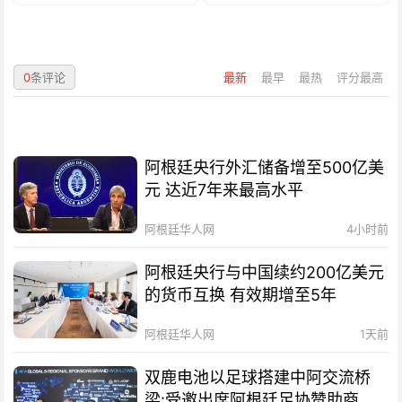
0
条评论
最新
最早
最热
评分最高
阿根廷央行外汇储备增至500亿美
元 达近7年来最高水平
阿根廷华人网
4小时前
阿根廷央行与中国续约200亿美元
的货币互换 有效期增至5年
阿根廷华人网
1天前
双鹿电池以足球搭建中阿交流桥
梁:受邀出席阿根廷足协赞助商招