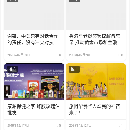
谢锋：中美只有对话合作
香港与老挝签署谅解备忘
的责任，没有冲突对抗的
录 推动黄金市场和金融服
理由
务合作
2026年07月29日
0
2026年07月20日
0
推广
推广
康源保健之家 蜂胶玫瑰油
旅阿华侨华人烟民的福音
批发
来了！
2019年12月17日
5
2025年12月27日
1