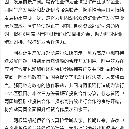
固，发展前景广阔。赣锋锂业作为全球锂矿产业领军企业，
同阿生产发展部和胡胡伊省强强联合，携手推动两国可持续
发展迈出重要一步，这将为巩固深化双边矿业合作发挥重要
示范效应。阿驻华使馆正在同中国自然资源部密切沟通协
调，拟在6月底举行阿根廷矿业项目推介会，助力两国企业
精准对接、深挖矿业合作潜力。
阿根廷生产发展部长库尔法斯表示，阿方高度重视可持
续发展问题，特别是自然资源的合理开发利用。阿中双方在
应对气候变化和加强环境保护领域拥有广泛共同利益和合作
空间。阿本届政府已向国会提交了电动出行法案，未来将重
点加强同地方政府的协作联动，共同将阿根廷打造成为该行
业地区强国。本次三方签署锂矿投资合作协议，标志着阿中
两国加强矿业投资合作、探索可持续出行合作的良好开端，
将推动两国全面提升经贸合作层次和水平。
阿根廷胡胡伊省省长莫拉雷斯表示，长期以来，多家中
资企业积极参与该省经济建设，为带动当地就业和促进产业