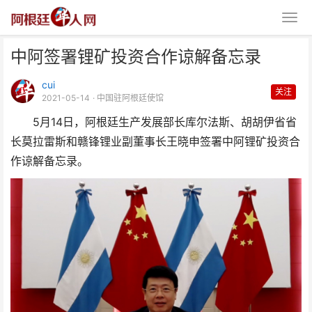
中阿签署锂矿投资合作谅解备忘录
cui
关注
2021-05-14
· 中国驻阿根廷使馆
5月14日，阿根廷生产发展部长库尔法斯、胡胡伊省省
长莫拉雷斯和赣锋锂业副董事长王晓申签署中阿锂矿投资合
中阿签署锂矿投资合作谅解备忘录
作谅解备忘录。