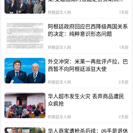
待会！
阿根廷华人网
1天前
阿根廷政府回应巴西降级两国关系
的决定：纯粹意识形态问题
阿根廷华人网
1天前
外交冲突：米莱一再批评卢拉，巴
西暂不向阿根廷派驻大使
阿根廷华人网
2天前
华人超市发生火灾 丢弃商品遭民
众疯抢
阿根廷华人网
2天前
华人商家遭枪杀后续：凶手是退休