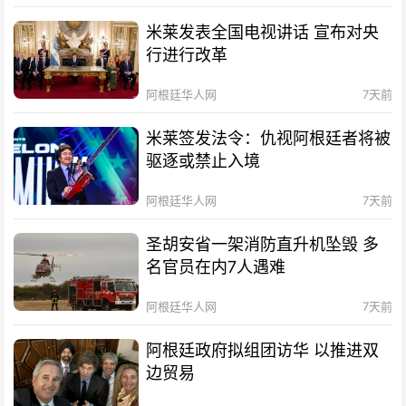
米莱发表全国电视讲话 宣布对央
行进行改革
阿根廷华人网
7天前
米莱签发法令：仇视阿根廷者将被
驱逐或禁止入境
阿根廷华人网
7天前
圣胡安省一架消防直升机坠毁 多
名官员在内7人遇难
阿根廷华人网
7天前
阿根廷政府拟组团访华 以推进双
边贸易