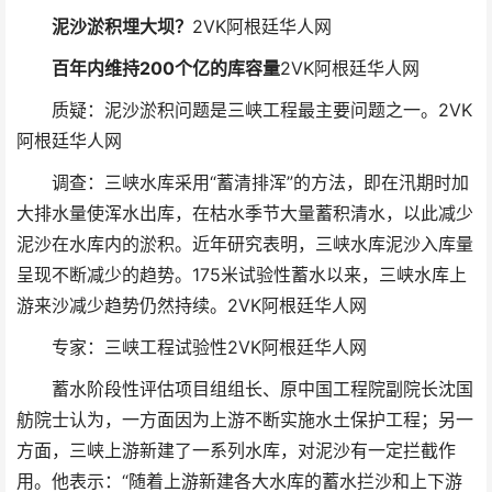
泥沙淤积埋大坝？
2VK阿根廷华人网
百年内维持200个亿的库容量
2VK阿根廷华人网
质疑：泥沙淤积问题是三峡工程最主要问题之一。
2VK
阿根廷华人网
调查：三峡水库采用“蓄清排浑”的方法，即在汛期时加
大排水量使浑水出库，在枯水季节大量蓄积清水，以此减少
泥沙在水库内的淤积。近年研究表明，三峡水库泥沙入库量
呈现不断减少的趋势。175米试验性蓄水以来，三峡水库上
游来沙减少趋势仍然持续。
2VK阿根廷华人网
专家：三峡工程试验性
2VK阿根廷华人网
蓄水阶段性评估项目组组长、原中国工程院副院长沈国
舫院士认为，一方面因为上游不断实施水土保护工程；另一
方面，三峡上游新建了一系列水库，对泥沙有一定拦截作
用。他表示：“随着上游新建各大水库的蓄水拦沙和上下游