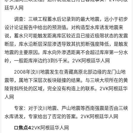
廷华人网
调查：三峡工程蓄水后记录到的最大地震，远小于初步
设计论证报告中给出的预测值。对构造型水库诱发地震来
说，蓄水只可能触发距离库区较近且已接近极限状态的发震
断层，库水沿断层深层渗透导致其抗剪断强度降低，是触发
地震的主要原因。库水向外渗透距离不会超过库岸第一分水
岭，一般距库岸边约3到5千米。
2VK阿根廷华人网
2008年汶川地震发生在青藏高原北部边缘的龙门山地
震带，属地下深层次板块碰撞的结果。与三峡大坝所在的黄
陵背斜所处的区域，完全没有构造上的联系。
2VK阿根廷华
人网
专家：对于汶川地震、芦山地震等西南强震是否由三峡
水库诱发，专家给出了否定的答案。
2VK阿根廷华人网
□焦点4
2VK阿根廷华人网