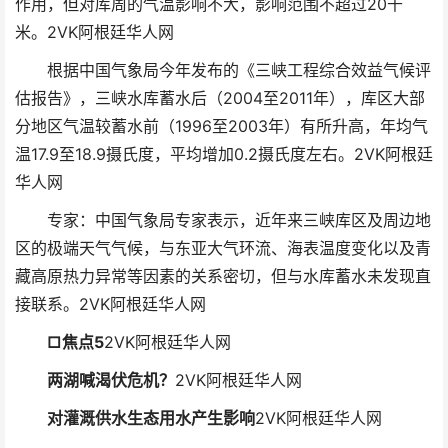
作用，但对库周的气温影响不大，影响范围不超过20千
米。
2VK阿根廷华人网
根据中国气象局今年发布的《三峡工程综合效益气候评
估报告》，三峡水库蓄水后（2004至2011年），库区大部
分地区气温较蓄水前（1996至2003年）有所升高，年均气
温17.9至18.9摄氏度，平均增加0.2摄氏度左右。
2VK阿根廷
华人网
专家：中国气象局专家表示，近年来三峡库区及周边地
区的极端天气气候，与东亚大气环流、海表温度变化以及青
藏高原热力异常等因素的关系密切，但与水库蓄水未发现直
接联系。
2VK阿根廷华人网
□焦点5
2VK阿根廷华人网
两湖喊渴伏危机？
2VK阿根廷华人网
对灌溉供水生态用水产生影响
2VK阿根廷华人网