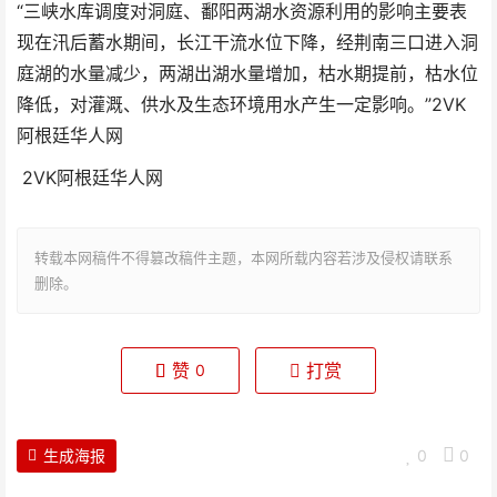
“三峡水库调度对洞庭、鄱阳两湖水资源利用的影响主要表
现在汛后蓄水期间，长江干流水位下降，经荆南三口进入洞
庭湖的水量减少，两湖出湖水量增加，枯水期提前，枯水位
降低，对灌溉、供水及生态环境用水产生一定影响。”
2VK
阿根廷华人网
2VK阿根廷华人网
转载本网稿件不得篡改稿件主题，本网所载内容若涉及侵权请联系
删除。
赞
打赏
0
生成海报
0
0