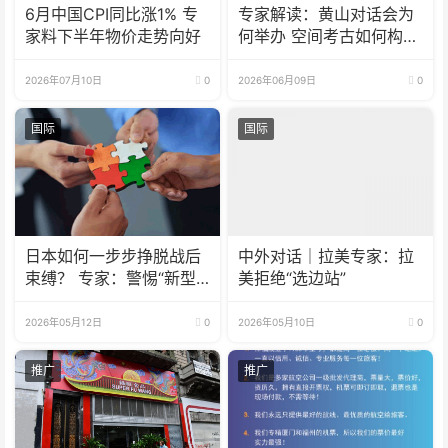
6月中国CPI同比涨1% 专
专家解读：黄山对话会为
家料下半年物价走势向好
何举办 空间考古如何构建
新范式
2026年07月10日
0
2026年06月09日
0
国际
国际
日本如何一步步挣脱战后
中外对话｜拉美专家：拉
束缚？ 专家：警惕“新型
美拒绝“选边站”
军国主义”死灰复燃
2026年05月12日
0
2026年05月10日
0
推广
推广