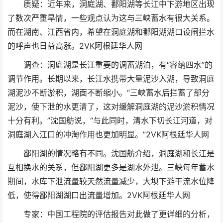
质疑：近年来，洞庭湖、鄱阳湖等长江中下游地区出现
了数次严重旱情，一些观点认为这与三峡蓄水有很大关系。
而在湖南、江西省内，希望在洞庭湖和鄱阳湖湖口设闸拦水
的呼声也日益高涨。
2VK阿根廷华人网
调查：洞庭湖是长江重要的调蓄湖泊，有“容纳四水”的
调节作用。长期以来，长江水携带大量泥沙入湖，导致洞庭
湖泥沙不断淤积，湖面不断缩小。“三峡蓄水后拦蓄了部分
泥沙，使下泄的水更清了，这对缓解洞庭湖的泥沙淤积情况
十分有利。”沈国舫说，“与此同时，清水下切长江河道，对
洞庭湖入江口的冲淘作用也更加明显。”
2VK阿根廷华人网
鄱阳湖的情况略有不同。沈国舫介绍，洞庭湖和长江是
互相换水的关系，但鄱阳湖更多是湖水外泄。三峡每年蓄水
期间，水库下泄流量较天然流量减少，大坝下游干流水位降
低，使得鄱阳湖湖口出流量增加。
2VK阿根廷华人网
专家：中国工程院的评估报告对此做了更详细的分析，