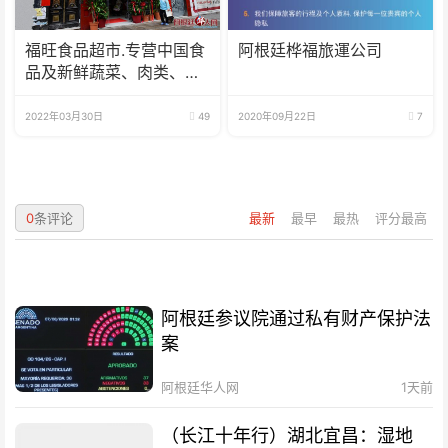
福旺食品超市.专营中国食
阿根廷桦福旅運公司
品及新鲜蔬菜、肉类、
鱼、海鲜
2022年03月30日
49
2020年09月22日
7
0
条评论
最新
最早
最热
评分最高
阿根廷参议院通过私有财产保护法
案
阿根廷华人网
1天前
（长江十年行）湖北宜昌：湿地