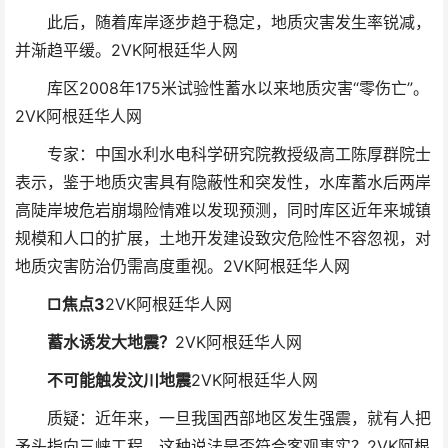
此后，随着库岸逐步趋于稳定，地质灾害发生率锐减，
并渐趋平缓。
2VK阿根廷华人网
库区2008年175米试验性蓄水以来地质灾害“零伤亡”。
2VK阿根廷华人网
专家：中国水利水电科学研究院教授级高工陈厚群院士
表示，鉴于地质灾害具有隐蔽性和突发性，水库蓄水后两岸
高陡岸坡危岩崩塌险情难以发现预测，同时库区近年来城镇
规模和人口的扩展，土地开发建设致灾危险性不容忽视，对
地质灾害防治仍需高度重视。
2VK阿根廷华人网
□焦点3
2VK阿根廷华人网
蓄水诱发大地震？
2VK阿根廷华人网
不可能触发汶川地震
2VK阿根廷华人网
质疑：近年来，一旦我国西部地区发生强震，就有人把
矛头指向三峡工程。这种说法是否符合客观事实？
2VK阿根