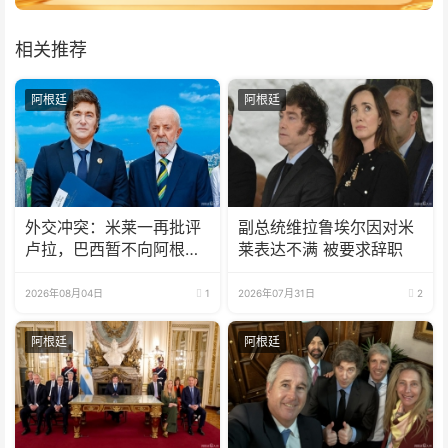
相关推荐
阿根廷
阿根廷
外交冲突：米莱一再批评
副总统维拉鲁埃尔因对米
卢拉，巴西暂不向阿根廷
莱表达不满 被要求辞职
派驻大使
2026年08月04日
1
2026年07月31日
2
阿根廷
阿根廷