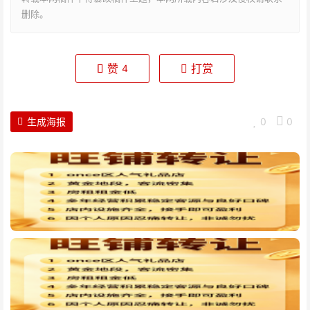
删除。
赞
打赏
4
生成海报
0
0