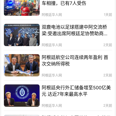
车相撞，已有7人受伤
阿根廷华人网
1天前
双鹿电池以足球搭建中阿交流桥
梁:受邀出席阿根廷足协赞助商招
待会！
阿根廷华人网
2天前
阿根廷航空公司连续两年盈利 首
次交纳所得税
阿根廷华人网
2天前
阿根廷央行外汇储备增至500亿美
元 达近7年来最高水平
阿根廷华人网
2天前