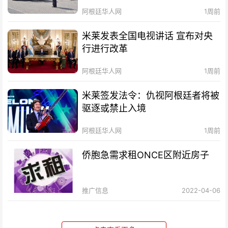
阿根廷华人网
1周前
米莱发表全国电视讲话 宣布对央
行进行改革
阿根廷华人网
1周前
米莱签发法令：仇视阿根廷者将被
驱逐或禁止入境
阿根廷华人网
1周前
侨胞急需求租ONCE区附近房子
推广信息
2022-04-06