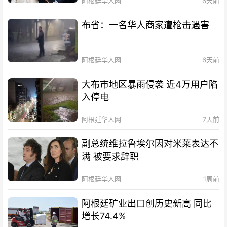
阿根廷华人网
6天前
布省：一名华人商家遭枪击遇害
阿根廷华人网
6天前
大布市地区暴雨侵袭 近4万用户陷
入停电
阿根廷华人网
7天前
副总统维拉鲁埃尔因对米莱表达不
满 被要求辞职
阿根廷华人网
1周前
阿根廷矿业出口创历史新高 同比
增长74.4%