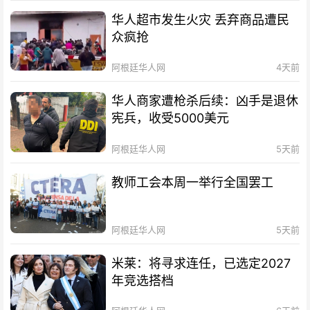
华人超市发生火灾 丢弃商品遭民
众疯抢
阿根廷华人网
4天前
华人商家遭枪杀后续：凶手是退休
宪兵，收受5000美元
阿根廷华人网
5天前
教师工会本周一举行全国罢工
阿根廷华人网
5天前
米莱：将寻求连任，已选定2027
年竞选搭档