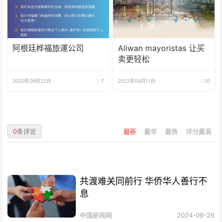
阿根廷桦福旅運公司
Aliwan mayoristas 让买
卖更轻松
2020年09月22日
7
2022年04月11日
10
0
条评论
最新
最早
最热
评分最高
共渡难关同前行 华侨华人善行不
息
中国新闻网
2024-08-26