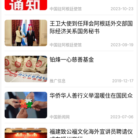
证业务的通知
中国驻阿根廷使馆
2023-10-23
王卫大使到任拜会阿根廷外交部国
际经济关系国务秘书
中国驻阿根廷使馆
2023-09-19
铂烽一心慈善基金
推广信息
2019-12-17
华侨华人善行义举温暖住在国民众
中国新闻网
2023-07-06
福建致公福文化海外宣讲员聘请仪