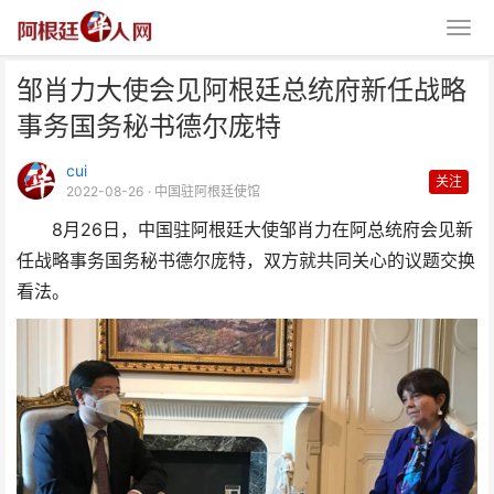
邹肖力大使会见阿根廷总统府新任战略
事务国务秘书德尔庞特
cui
关注
2022-08-26
· 中国驻阿根廷使馆
8月26日，中国驻阿根廷大使邹肖力在阿总统府会见新
邹肖力大使会见阿根廷总统府新任
任战略事务国务秘书德尔庞特，双方就共同关心的议题交换
战略事务国务秘书德尔庞
看法。