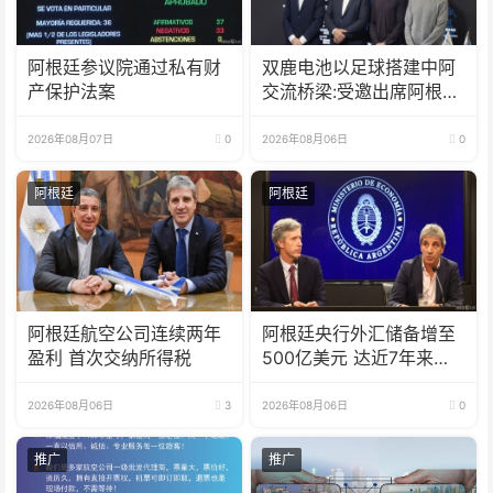
阿根廷参议院通过私有财
双鹿电池以足球搭建中阿
产保护法案
交流桥梁:受邀出席阿根廷
足协赞助商招待会！
2026年08月07日
0
2026年08月06日
0
阿根廷
阿根廷
阿根廷航空公司连续两年
阿根廷央行外汇储备增至
盈利 首次交纳所得税
500亿美元 达近7年来最
高水平
2026年08月06日
3
2026年08月06日
0
推广
推广