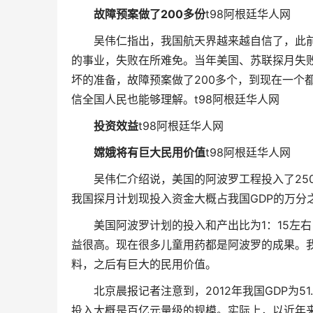
故障预案做了200多份
t98阿根廷华人网
吴伟仁指出，我国航天界越来越自信了，此前“
的事业，失败在所难免。当年美国、苏联探月失
坏的准备，故障预案做了200多个，到现在一个
信全国人民也能够理解。
t98阿根廷华人网
投资效益
t98阿根廷华人网
嫦娥将有巨大民用价值
t98阿根廷华人网
吴伟仁介绍说，美国的阿波罗工程投入了250
我国探月计划现投入资金大概占我国GDP的万分
美国阿波罗计划的投入和产出比为1：15左右
益很高。现在很多儿童用药都是阿波罗的成果。
料，之后有巨大的民用价值。
北京晨报记者注意到，2012年我国GDP为51
投入大概是百亿元量级的规模。实际上，以近年来