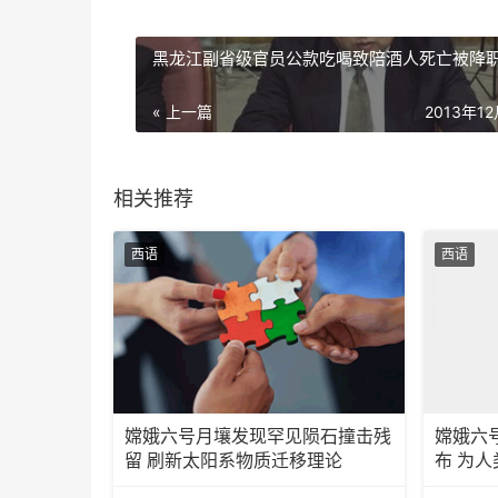
黑龙江副省级官员公款吃喝致陪酒人死亡被降
« 上一篇
2013年1
相关推荐
西语
西语
嫦娥六号月壤发现罕见陨石撞击残
嫦娥六
留 刷新太阳系物质迁移理论
布 为