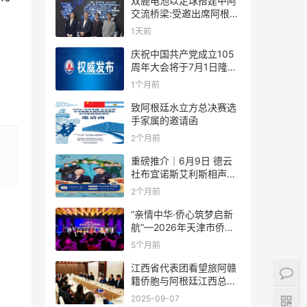
双鹿电池以足球搭建中阿
交流桥梁:受邀出席阿根廷
足协赞助商招待会！
1天前
庆祝中国共产党成立105
周年大会将于7月1日隆重
举行
1个月前
致阿根廷水立方总决赛选
手家属的邀请函
2个月前
重磅推介｜6月9日 德云
社布宜诺斯艾利斯相声专
场！国风曲艺邂逅南美风
2个月前
情，多元文化狂欢全城集
结！
“亲情中华·侨心筑梦启新
航”—2026年天津市侨界
新春联谊活动成功举办
5个月前
江西省代表团看望旅阿赣
籍侨胞与阿根廷江西总商
会座谈
2025-09-07