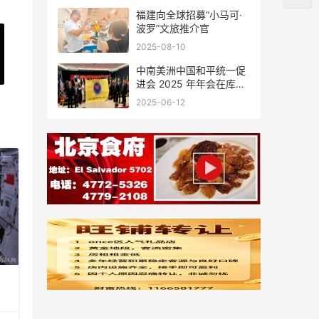
福建向全球招募“小马可·
波罗”文旅推介官
2025-08-10
中南美洲中国和平统一促
进会 2025 年年会在库拉
索圆满举行，共绘反“独”
2025-06-12
促统宏伟蓝图