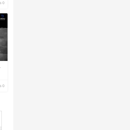
0
界
0