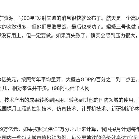
资源一号03星”发射失败的消息很快就公布了。航天是一个高
败的次数很多，但他们屡败屡战，最后也成功了。嫦娥三号也做
都没有用上，但一定要做。如果真失败了，确实会感到压力很大
亿美元，按照每年平均量算，大概占GDP的百分之二到二点五
之几，相对来说并不多。
t98阿根廷华人网
，技术产出的成果转移到民用、转移到其他的国防领域的使用，
我国探月工程的控制技术、仿真技术、计算机技术、新研制新的
.9万亿元，如果按照吴伟仁“万分之几”来计算，我国探月计划每
国内一些特大城市修地铁为例，每公里地铁的造价就高达7亿到