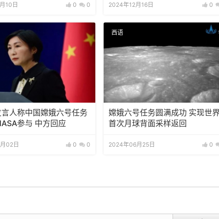
7月10日
0
0
2024年12月16日
0
西语
A发言人称中国嫦娥六号任务
嫦娥六号任务圆满成功 实现世
ASA参与 中方回应
首次月球背面采样返回
7月02日
0
0
2024年06月25日
0