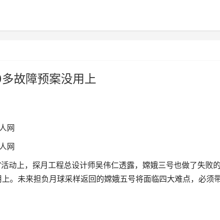
0多故障预案没用上
华人网
华人网
活动上，探月工程总设计师吴伟仁透露，嫦娥三号也做了失败
用上。未来担负月球采样返回的嫦娥五号将面临四大难点，必须