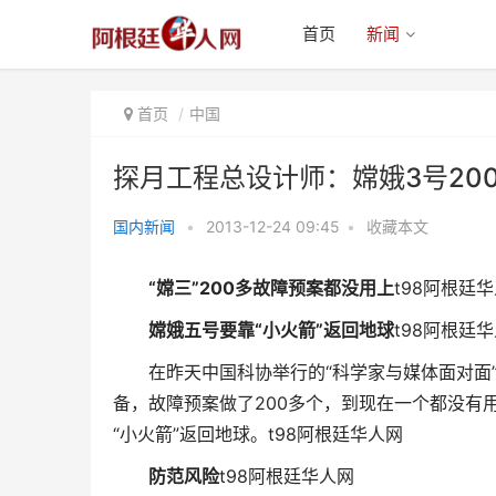
首页
新闻
首页
中国
探月工程总设计师：嫦娥3号20
国内新闻
•
2013-12-24 09:45
•
收藏本文
探月工程总设计师：嫦娥3号200
“嫦三”200多故障预案都没用上
t98阿根廷
多故障预案没用上
嫦娥五号要靠“小火箭”返回地球
t98阿根廷
在昨天中国科协举行的“科学家与媒体面对面”
备，故障预案做了200多个，到现在一个都没有
“小火箭”返回地球。
t98阿根廷华人网
防范风险
t98阿根廷华人网