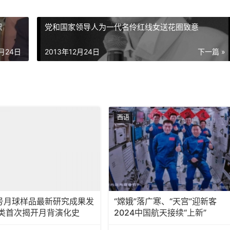
职
党和国家领导人为一代名伶红线女送花圈致意
2月24日
2013年12月24日
下一篇 »
西语
号月球样品最新研究成果发
“嫦娥”落广寒、“天宫”迎新客
人类首次揭开月背演化史
2024中国航天接续“上新”