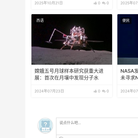
2025年10月21日
0
0
2025年0
西语
便民
嫦娥五号月球样本研究获重大进
NAS
展：首次在月壤中发现分子水
未寻求N
2024年07月23日
0
0
2024年0