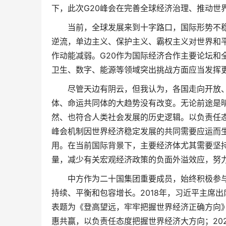
下，此次G20峰会在完善全球经济治理、推动世
当前，全球发展来到十字路口，国际形势不
逆流，单边主义、保护主义、霸权主义对世界和
作动能减弱。G20作为国际经济合作主要论坛和
卫生、数字、能源等领域突出挑战方面应当发挥
尽管天边有阴云，但我认为，各国走向开放
体、命运共同体的大趋势没有改变。无论前途是
然、也符合人类社会发展的历史逻辑。以负责任态
峰会机制因世界经济稳定发展的共同需要应运而
用。在当前国际背景下，主要经济体尤其需要坚
量，减少有关宏观经济政策的负面外溢效应，努
中方作为二十国集团重要成员，始终积极参
持续、平衡和包容增长。2018年，习近平主席
表题为《登高望远，牢牢把握世界经济正确方向》
惠共赢，以负责任态度把握世界经济大方向；20