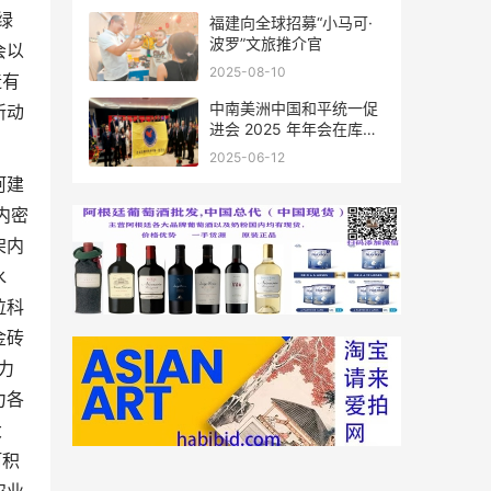
绿
福建向全球招募“小马可·
波罗”文旅推介官
会以
2025-08-10
造有
中南美洲中国和平统一促
新动
进会 2025 年年会在库拉
索圆满举行，共绘反“独”
2025-06-12
促统宏伟蓝图
阿建
内密
架内
水
拉科
金砖
力
力各
大
阿积