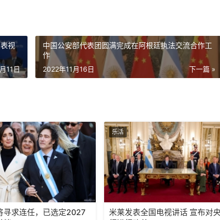
发表视
中国公安部代表团圆满完成在阿根廷执法交流合作工
作
1月11日
2022年11月16日
下一篇 »
乐活
将寻求连任，已选定2027
米莱发表全国电视讲话 宣布对