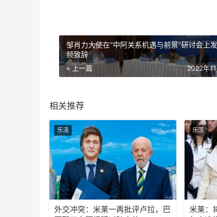
邹肖力大使在“中阿关系机遇与前景”研讨会上
频致辞
« 上一篇
2022年1
相关推荐
乐活
乐活
外交冲突：米莱一再批评卢拉，巴
米莱：