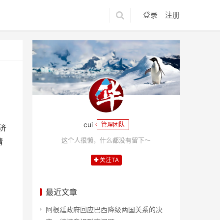
登录
注册
cui
管理团队
济
这个人很懒，什么都没有留下～
情
关注TA
最近文章
阿根廷政府回应巴西降级两国关系的决