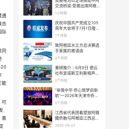
双鹿电池以足球搭建中阿
交流桥梁:受邀出席阿根廷
足协赞助商招待会！
1小时前
遭遇
庆祝中国共产党成立105
展合
周年大会将于7月1日隆重
国际
举行
1个月前
致阿根廷水立方总决赛选
共同
手家属的邀请函
2个月前
使
20
重磅推介｜6月9日 德云
社布宜诺斯艾利斯相声专
作
场！国风曲艺邂逅南美风
2个月前
正能
情，多元文化狂欢全城集
结！
“亲情中华·侨心筑梦启新
航”—2026年天津市侨界
新春联谊活动成功举办
、可
5个月前
发
江西省代表团看望旅阿赣
、普
籍侨胞与阿根廷江西总商
会座谈
2025-09-07
提