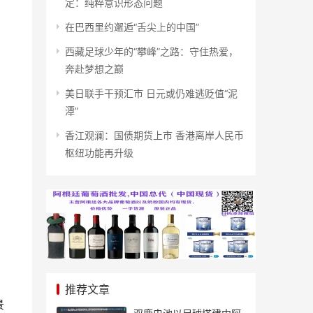
定：纯粹意识形态问题
在巴西里约邂逅“舌尖上的中国”
西藏足球少年的“攀峰”之路：守住热爱，
奔赴梦想之巅
美日联手干预汇市 日元或仍难逃贬值“泥
潭”
香江观澜：国债期货上市 香港离岸人民币
枢纽功能再升级
推荐文章
景