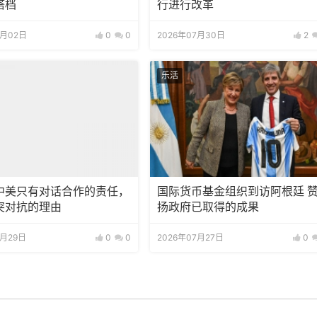
搭档
行进行改革
8月02日
0
0
2026年07月30日
2
乐活
中美只有对话合作的责任，
国际货币基金组织到访阿根廷 
突对抗的理由
扬政府已取得的成果
7月29日
0
0
2026年07月27日
0