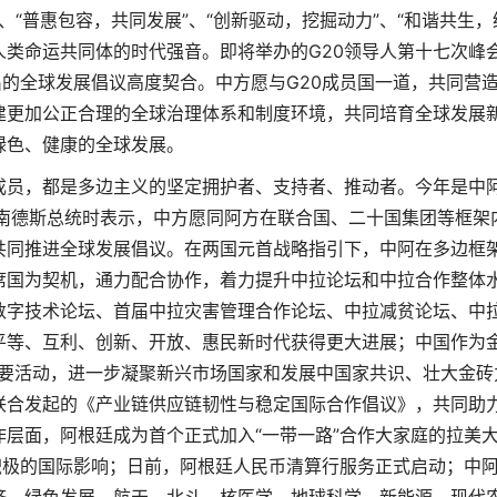
、“普惠包容，共同发展”、“创新驱动，挖掘动力”、“和谐共生，
人类命运共同体的时代强音。即将举办的G20领导人第十七次峰
出的全球发展倡议高度契合。中方愿与G20成员国一道，共同营
建更加公正合理的全球治理体系和制度环境，共同培育全球发展
绿色、健康的全球发展。
成员，都是多边主义的坚定拥护者、支持者、推动者。今年是中
尔南德斯总统时表示，中方愿同阿方在联合国、二十国集团等框架
共同推进全球发展倡议。在两国元首战略指引下，中阿在多边框
席国为契机，通力配合协作，着力提升中拉论坛和中拉合作整体
数字技术论坛、首届中拉灾害管理合作论坛、中拉减贫论坛、中
平等、互利、创新、开放、惠民新时代获得更大进展；中国作为
重要活动，进一步凝聚新兴市场国家和发展中国家共识、壮大金砖
联合发起的《产业链供应链韧性与稳定国际合作倡议》，共同助
层面，阿根廷成为首个正式加入“一带一路”合作大家庭的拉美
积极的国际影响；日前，阿根廷人民币清算行服务正式启动；中