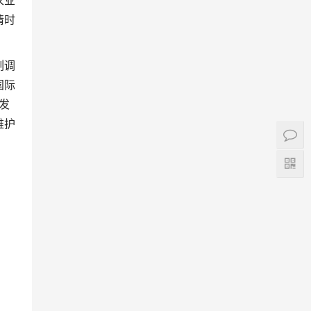
农业
情时
刻调
国际
发
维护