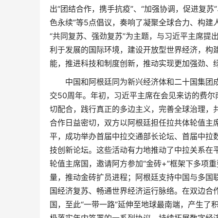
出“团结合作，携手抗疫”、“加强协调，促进复苏”
色永续”等5点倡议，奏响了凝聚全球合力、构建
“共同复苏、强劲复苏”为主题，与习近平主席提
利于发展的国际环境，建设开放型世界经济，构
能，推进科技和制度创新，推动实现更加强劲、
中国和阿根廷同为新兴经济体和二十国集团
交50周年。年初，习近平主席在会见来访的费
切配合，践行真正的多边主义，完善全球治理，
合作日益密切，双方以阿根廷担任拉共体轮值主
平，成功举办首届中拉交通部长论坛、首届中拉
技创新论坛。这些活动有力地推动了中拉关系在
轮值主席国，邀请阿方参加“金砖+”框架下多项
量，推动金砖扩员进程；阿根廷支持中国与多国
国经济复苏、畅通世界经济运行脉络。在双边合作
国，至此“一带一路”延伸至地球最南端，产生了