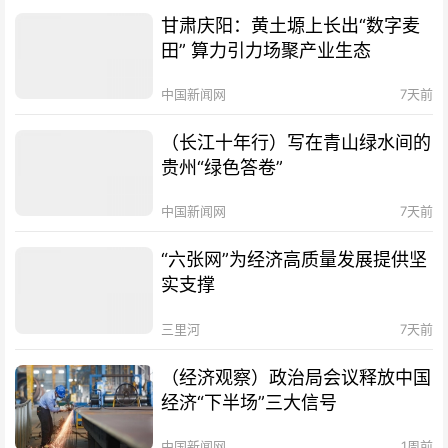
甘肃庆阳：黄土塬上长出“数字麦
田” 算力引力场聚产业生态
中国新闻网
7天前
（长江十年行）写在青山绿水间的
贵州“绿色答卷”
中国新闻网
7天前
“六张网”为经济高质量发展提供坚
实支撑
三里河
7天前
（经济观察）政治局会议释放中国
经济“下半场”三大信号
中国新闻网
1周前