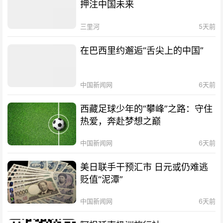
押注中国未来
三里河
5天前
在巴西里约邂逅“舌尖上的中国”
中国新闻网
6天前
西藏足球少年的“攀峰”之路：守住
热爱，奔赴梦想之巅
中国新闻网
6天前
美日联手干预汇市 日元或仍难逃
贬值“泥潭”
中国新闻网
6天前