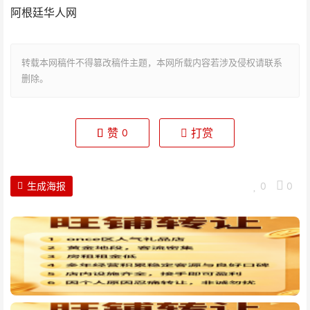
阿根廷华人网
转载本网稿件不得篡改稿件主题，本网所载内容若涉及侵权请联系
删除。
赞
打赏
0
生成海报
0
0