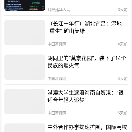
阿根廷华人网
3天前
（长江十年行）湖北宜昌：湿地
“重生” 矿山复绿
中国新闻网
4天前
胡同里的“莫奈花园”，装下了14个
民族的烟火气
中国新闻网
5天前
港澳大学生逐浪海南自贸港：“很
适合年轻人追梦”
中国新闻网
5天前
中外合作办学提速扩围，国际高校