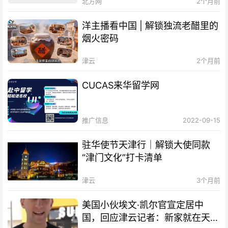
北方网
2个月前
洋主播看中国 | 解锁独流老醋里的
烟火密码
津云
2个月前
CUCAS来华留学网
推广信息
2022-09-15
驻华使节天津行｜解锁大使同款
“津门文化”打卡清单
津云
3个月前
美国小伙埃文·凯尔官宣定居中
国，回应津云记者：新家就在天