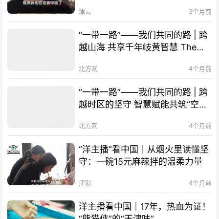
津！
津云
3个月前
“一带一路”——我们共同的路 | 跨
越山海 共享千年岐黄智慧 The
Belt and Road Initiative – Our
北方网
4个月前
Shared Path | Transcending
Mountains and Seas, Sharing
“一带一路”——我们共同的路 | 跨
Millennia-old Qi-Huang Wisdom
越时区的坚守 智慧赋能共筑“空中
of TCM
丝路” The Belt and Road
北方网
4个月前
Initiative – Our Shared Path |
Smart Technology Empowers
“洋主播”看中国｜从烟火里读懂坚
Cooperation, "Air Silk Road"
守：一碗15元麻辣拌的温柔力量
Connects Times Zones
津彩
4个月前
洋主播看中国｜17年，热血为证！
“熊猫侠”的“天津味”