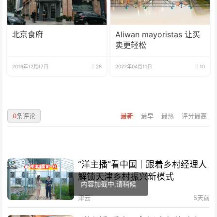
北京食府
Aliwan mayoristas 让买
卖更轻松
2019年12月17日
28
2022年04月11日
10
0
条评论
最新
最早
最热
评分最高
“洋主播”看中国｜跟着乡村经理人
解锁天津乡村振兴新模式
内容加截中,请稍候
津云
5天前