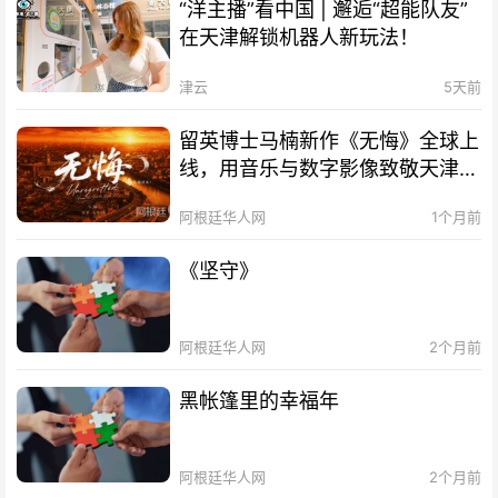
“洋主播”看中国 | 邂逅“超能队友”
在天津解锁机器人新玩法！
津云
5天前
留英博士马楠新作《无悔》全球上
线，用音乐与数字影像致敬天津海
河百年文脉
阿根廷华人网
1个月前
《坚守》
阿根廷华人网
2个月前
黑帐篷里的幸福年
阿根廷华人网
2个月前