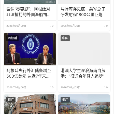
强调“零容忍”：阿根廷对
导弹库存见底，美军急于
非法捕捞的外国渔船罚款
研发射程1800公里巨炮
18亿比索
2026年08月09日
0
2026年08月06日
0
阿根廷
中国
阿根廷央行外汇储备增至
港澳大学生逐浪海南自贸
500亿美元 达近7年来最
港：“很适合年轻人追梦”
高水平
2026年08月06日
0
2026年08月05日
0
推广
推广