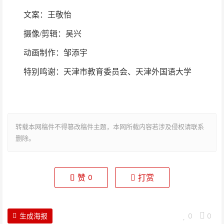
文案：王敬怡
摄像/剪辑：吴兴
动画制作：邹添宇
特别鸣谢：天津市教育委员会、天津外国语大学
转载本网稿件不得篡改稿件主题，本网所载内容若涉及侵权请联系
删除。
赞
打赏
0
生成海报
0
0