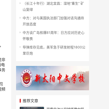
（长江十年行）湖北宜昌：湿地“重生” 矿
山复绿
中方：对与美国执法部门加强对话沟通持
开放态度
中方谈广岛核爆81周年：日方应对历史心
怀敬畏
，
导弹库存见底，美军急于研发射程1800公
里巨炮
流非
播电
事务
司
视频
推荐文章