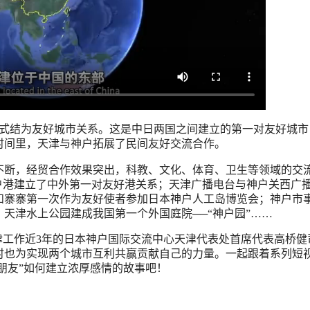
正式结为友好城市关系。这是中日两国之间建立的第一对友好城市
时间里，天津与神户拓展了民间友好交流合作。
断，经贸合作效果突出，科教、文化、体育、卫生等领域的交
户港建立了中外第一对友好港关系；天津广播电台与神户关西广
和寨寨第一次作为友好使者参加日本神户人工岛博览会；神户市
天津水上公园建成我国第一个外国庭院──“神户园”……
津工作近3年的日本神户国际交流中心天津代表处首席代表高桥健
时也为实现两个城市互利共赢贡献自己的力量。一起跟着系列短
老朋友”如何建立浓厚感情的故事吧！