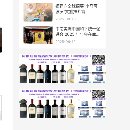
福建向全球招募“小马可·
波罗”文旅推介官
2025-08-10
中南美洲中国和平统一促
进会 2025 年年会在库拉
索圆满举行，共绘反“独”
2025-06-12
促统宏伟蓝图