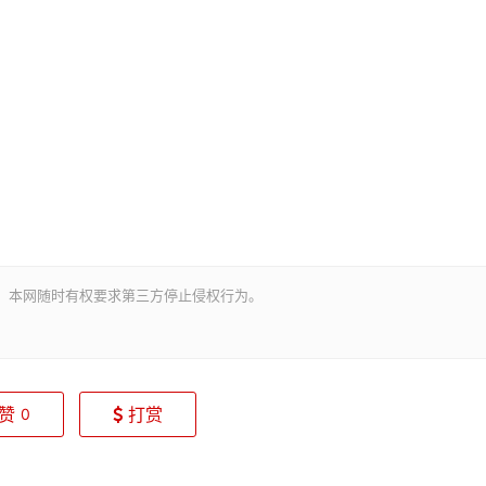
。本网随时有权要求第三方停止侵权行为。
赞
打赏
0