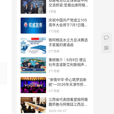
双鹿电池以足球搭建中阿
交流桥梁:受邀出席阿根廷
足协赞助商招待会！
1天前
庆祝中国共产党成立105
周年大会将于7月1日隆重
举行
1个月前
致阿根廷水立方总决赛选
手家属的邀请函
2个月前
重磅推介｜6月9日 德云
社布宜诺斯艾利斯相声专
场！国风曲艺邂逅南美风
2个月前
情，多元文化狂欢全城集
结！
“亲情中华·侨心筑梦启新
航”—2026年天津市侨界
新春联谊活动成功举办
5个月前
江西省代表团看望旅阿赣
籍侨胞与阿根廷江西总商
会座谈
2025-09-07