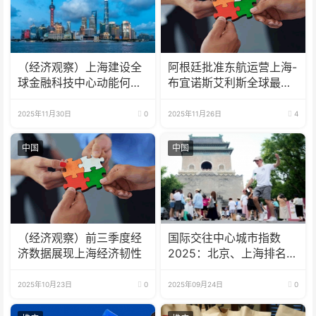
（经济观察）上海建设全
阿根廷批准东航运营上海-
球金融科技中心动能何
布宜诺斯艾利斯全球最远
在？
直航
2025年11月30日
0
2025年11月26日
4
中国
中国
（经济观察）前三季度经
国际交往中心城市指数
济数据展现上海经济韧性
2025：北京、上海排名上
升
2025年10月23日
0
2025年09月24日
0