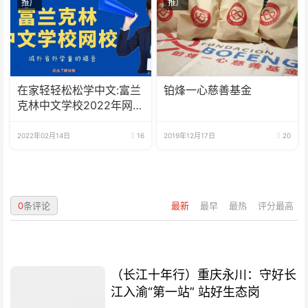
推广
推广
在家轻轻松松学中文:富兰
铂烽一心慈善基金
克林中文学校2022年网校
招生啦
2022年02月14日
16
2019年12月17日
20
0
条评论
最新
最早
最热
评分最高
（长江十年行）重庆永川：守好长
江入渝“第一站” 站好生态岗