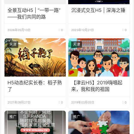
全景互动H5 | “一带一路”
沉浸式交互H5 | 深海之锤
——我们共同的路
2026年05月13日
0
2023年12月21日
0
天津
天津
H5动态纪实长卷：稻子熟
【津云H5】2019嗨唱起
了
来，我和我的祖国
2021年09月27日
0
2019年03月05日
0
推广
推广