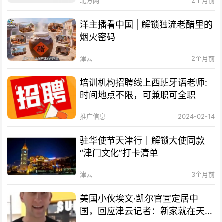
北方网
2个月前
洋主播看中国 | 解锁独流老醋里的
烟火密码
津云
2个月前
培训机构招聘线上西班牙语老师:
时间地点不限，可兼职可全职
推广信息
2024-02-14
驻华使节天津行｜解锁大使同款
“津门文化”打卡清单
津云
3个月前
美国小伙埃文·凯尔官宣定居中
国，回应津云记者：新家就在天