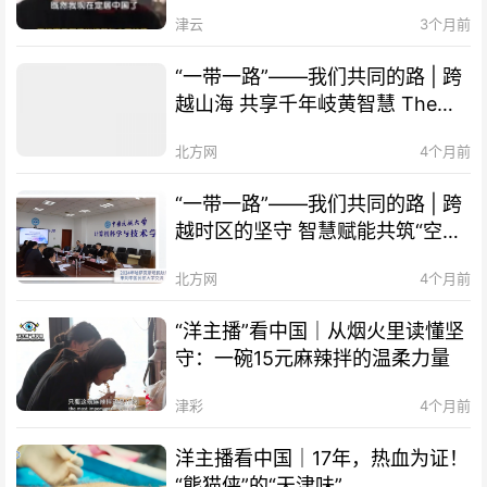
津！
津云
3个月前
“一带一路”——我们共同的路 | 跨
越山海 共享千年岐黄智慧 The
Belt and Road Initiative – Our
北方网
4个月前
Shared Path | Transcending
Mountains and Seas, Sharing
“一带一路”——我们共同的路 | 跨
Millennia-old Qi-Huang Wisdom
越时区的坚守 智慧赋能共筑“空中
of TCM
丝路” The Belt and Road
北方网
4个月前
Initiative – Our Shared Path |
Smart Technology Empowers
“洋主播”看中国｜从烟火里读懂坚
Cooperation, "Air Silk Road"
守：一碗15元麻辣拌的温柔力量
Connects Times Zones
津彩
4个月前
洋主播看中国｜17年，热血为证！
“熊猫侠”的“天津味”