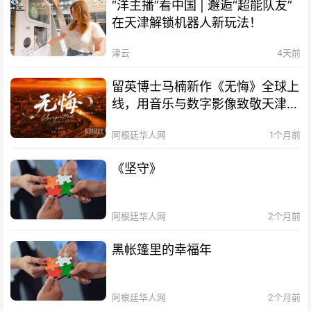
“洋主播”看中国 | 邂逅“超能队友”
在天津解锁机器人新玩法！
津云
4天前
留英博士马楠新作《无悔》全球上
线，用音乐与数字影像致敬天津海
河百年文脉
阿根廷华人网
1个月前
《坚守》
阿根廷华人网
2个月前
黑帐篷里的幸福年
阿根廷华人网
2个月前