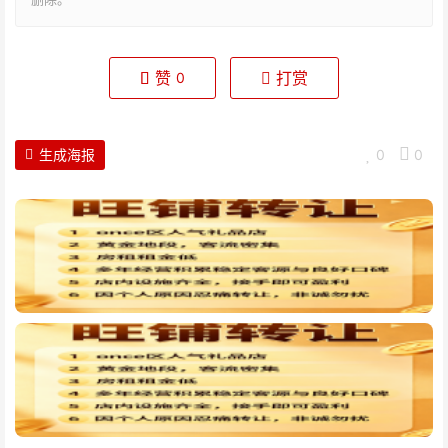
赞
打赏
0
生成海报
0
0