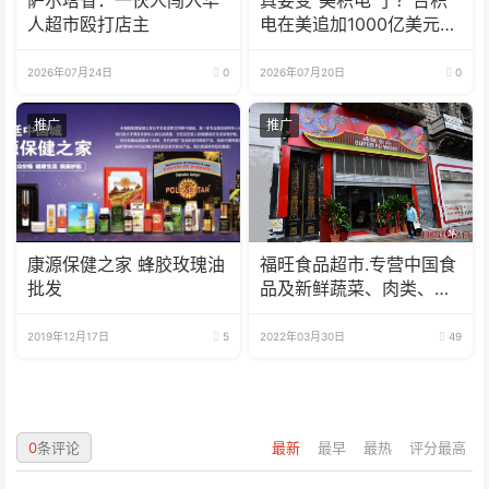
萨尔塔省：一伙人闯入华
真要变“美积电”了？台积
人超市殴打店主
电在美追加1000亿美元投
资
2026年07月24日
0
2026年07月20日
0
推广
推广
康源保健之家 蜂胶玫瑰油
福旺食品超市.专营中国食
批发
品及新鲜蔬菜、肉类、
鱼、海鲜
2019年12月17日
5
2022年03月30日
49
0
条评论
最新
最早
最热
评分最高