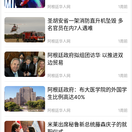
阿根廷华人网
1周前
圣胡安省一架消防直升机坠毁 多
名官员在内7人遇难
阿根廷华人网
1周前
阿根廷政府拟组团访华 以推进双
边贸易
阿根廷华人网
1周前
阿根廷政府：布大医学院的外国学
生比例高达40%
阿根廷华人网
1周前
米莱出席秘鲁新总统藤森庆子的就
职仪式