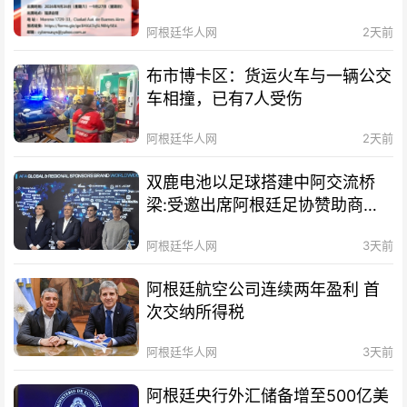
阿根廷华人网
2天前
布市博卡区：货运火车与一辆公交
车相撞，已有7人受伤
阿根廷华人网
2天前
双鹿电池以足球搭建中阿交流桥
梁:受邀出席阿根廷足协赞助商招
待会！
阿根廷华人网
3天前
阿根廷航空公司连续两年盈利 首
次交纳所得税
阿根廷华人网
3天前
阿根廷央行外汇储备增至500亿美