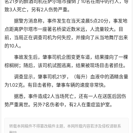
名21岁的醉酒司机在萨尔塔市撞倒了10名在雨中的行人，导
致3人死亡，另有2人伤势严重。
据警方消息称，事件发生在当天凌晨5点20分，事发地
点距离萨尔塔市一座著名桥梁近数米远，人流量较大。目
前，当局正在调查司机为何失控，并撞向了从当地舞厅出来
的10人。
事故发生后，肇事司机企图变更车道，结果撞向了一棵
棕榈树；随后，该司机试图逃离，结果被现场目击者抓住。
调查显示，肇事司机21岁，（每升）血液中的酒精含量
为1.02克。有目击者称，肇事车辆的速度非常快。
据悉，事件造成2人当场死亡，还有一人在送医后因伤
势严重离世。另外7名伤者中，有2人在重症监护室。
转载本网稿件不得篡改稿件主题，本网所载内容若涉及侵权请联系
删除。