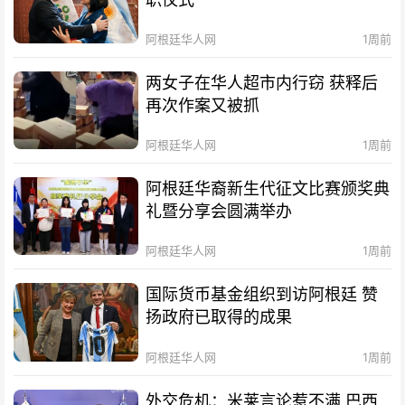
阿根廷华人网
1周前
两女子在华人超市内行窃 获释后
再次作案又被抓
阿根廷华人网
1周前
阿根廷华裔新生代征文比赛颁奖典
礼暨分享会圆满举办
阿根廷华人网
1周前
国际货币基金组织到访阿根廷 赞
扬政府已取得的成果
阿根廷华人网
1周前
外交危机：米莱言论惹不满 巴西