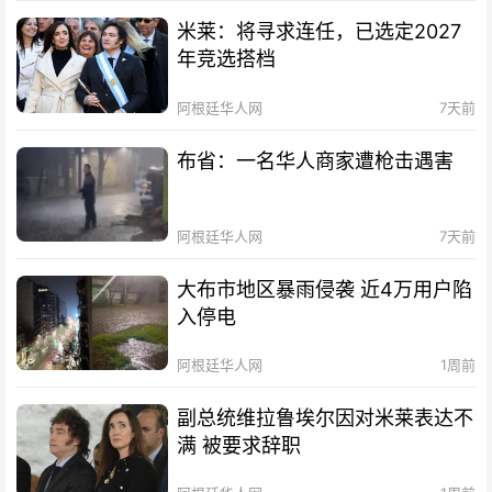
米莱：将寻求连任，已选定2027
年竞选搭档
阿根廷华人网
7天前
布省：一名华人商家遭枪击遇害
阿根廷华人网
7天前
大布市地区暴雨侵袭 近4万用户陷
入停电
阿根廷华人网
1周前
副总统维拉鲁埃尔因对米莱表达不
满 被要求辞职