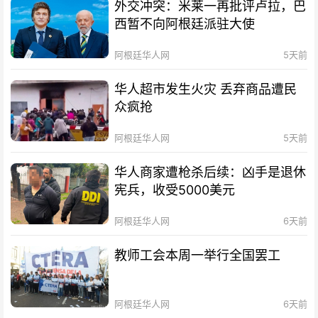
外交冲突：米莱一再批评卢拉，巴
西暂不向阿根廷派驻大使
阿根廷华人网
5天前
华人超市发生火灾 丢弃商品遭民
众疯抢
阿根廷华人网
5天前
华人商家遭枪杀后续：凶手是退休
宪兵，收受5000美元
阿根廷华人网
6天前
教师工会本周一举行全国罢工
阿根廷华人网
6天前