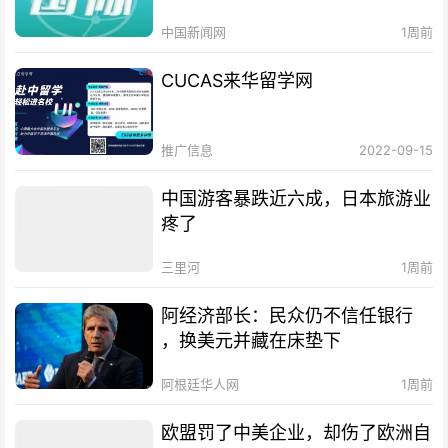
中国新闻网
1周前
CUCAS来华留学网
推广信息
2022-09-15
中国游客暴跌近六成，日本旅游业
疼了
三里河
1周前
阿经济部长：民众仍不信任银行
，换美元并藏在床垫下
阿根廷华人网
1周前
欧盟罚了中美企业，却伤了欧洲自