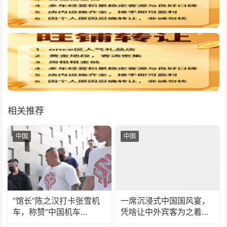
相关推荐
中国
中国
“馆长”陈之汉打卡张雪机
一席沉浸式中国国风宴，
车，称赞“中国机车
凭啥让中外宾客为之着
No.1！”
迷？