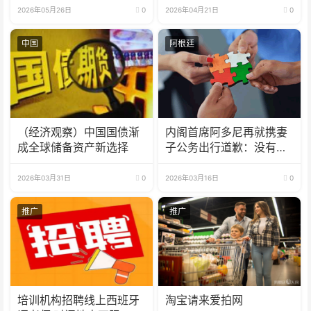
2026年05月26日
0
2026年04月21日
0
中国
阿根廷
（经济观察）中国国债渐
内阁首席阿多尼再就携妻
成全球储备资产新选择
子公务出行道歉：没有花
国家的钱
2026年03月31日
0
2026年03月16日
0
推广
推广
培训机构招聘线上西班牙
淘宝请来爱拍网