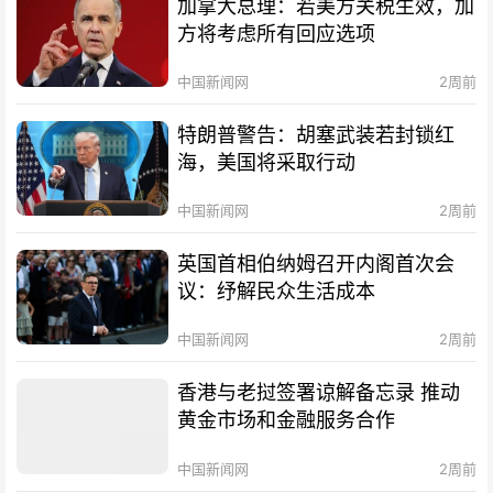
加拿大总理：若美方关税生效，加
方将考虑所有回应选项
中国新闻网
2周前
特朗普警告：胡塞武装若封锁红
海，美国将采取行动
中国新闻网
2周前
英国首相伯纳姆召开内阁首次会
议：纾解民众生活成本
中国新闻网
2周前
香港与老挝签署谅解备忘录 推动
黄金市场和金融服务合作
中国新闻网
2周前