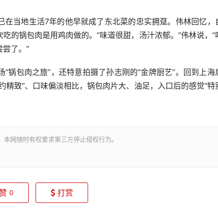
在当地生活7年的他早就成了东北菜的忠实拥趸。伟林回忆，
吃的锅包肉是用鸡肉做的。“味道很甜，汤汁浓郁。”伟林说，“
尝了。”
锅包肉之旅”，还特意拍摄了孙志刚的“金牌厨艺”。回到上海
约精致”、口味偏淡相比，锅包肉片大、油足，入口后的感觉“特
。本网随时有权要求第三方停止侵权行为。
赞
打赏
0