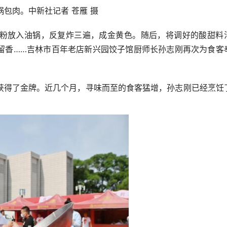
包肉。中新社记者 苍雁 摄
放入油锅，反复炸三遍，成金黄色。随后，将调好的酸甜料
留香……吉林市百年老店新兴园饺子馆厨师长孙志刚再次为食客
得了金牌。近几个月，寻味而至的食客猛增，孙志刚已经烹饪