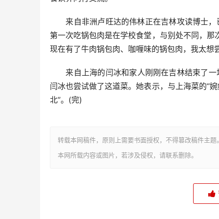
来自非洲卢旺达的伟林正在吉林攻读博士，已
第一次吃锅包肉是在学校食堂，与别处不同，那次
现在有了牛肉锅包肉、咖喱味的锅包肉，我太想尝
来自上海的闫冰和家人刚刚在吉林结束了一场“
闫冰也尝试做了这道菜。她表示，与上海菜的“婉
北”。(完)
转载本网稿件，原则上需要书面授权，不得篡改稿件主题
本网所载内容或图片，若涉及侵权，请联系删除。