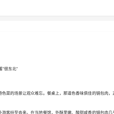
“很东北”
色菜的场景让观众难忘。餐桌上，那道色香味俱佳的锅包肉，
游客纷至沓来。在当地餐馆，外酥里嫩、酸甜咸香的锅包肉几