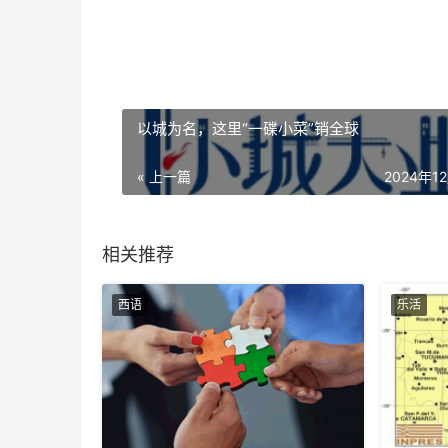
以城为名，这里“一碟小菜”销全球
« 上一篇
2024年1
相关推荐
西语
乐活