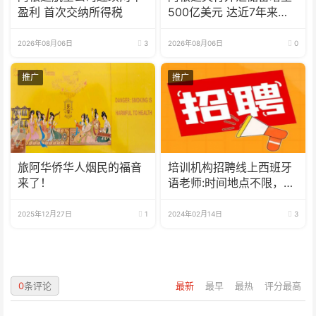
盈利 首次交纳所得税
500亿美元 达近7年来最
高水平
2026年08月06日
3
2026年08月06日
0
推广
推广
旅阿华侨华人烟民的福音
培训机构招聘线上西班牙
来了！
语老师:时间地点不限，可
兼职可全职
2025年12月27日
1
2024年02月14日
3
0
条评论
最新
最早
最热
评分最高