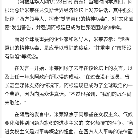
（阿根廷华人网1月23日讯 黄东）当地时间本周四，阿
根廷总统米莱在达沃斯世界经济论坛上发表讲话，其中强烈
批评了西方领导人，抨击“觉醒意识的精神病毒”，对“文化颠
覆”发出警告，并强调阿根廷已成为世界范围内的榜样。
面对全球最重要的企业家和领导人，米莱表示：“觉醒
意识的精神病毒，是应予以根除的癌症。”并重申了“市场没
有缺陷”等概念。
在发言一开始，米莱回顾了去年在该论坛上的发言，以
及上任一年来阿政府所取得的成就。“在过去没有议员、省
长甚至媒体支持的情况下，阿根廷现已成为了全球政治的一
个典范，因为向民众讲真话。”不过也强调，“我们的战斗尚
未取胜。”
在随后的发言中，米莱聚焦于同那些在女权主义、气候
变化和性别问题为旗帜的进步主义的“文化颠覆”的斗争。“激
进女权主义是对平等概念的扭曲，在西方人人平等的法律面