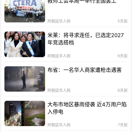
教师工会本周一举行全国罢工
阿根廷华人网
5天前
米莱：将寻求连任，已选定2027
年竞选搭档
阿根廷华人网
6天前
布省：一名华人商家遭枪击遇害
阿根廷华人网
6天前
大布市地区暴雨侵袭 近4万用户陷
入停电
阿根廷华人网
7天前