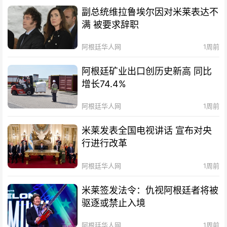
副总统维拉鲁埃尔因对米莱表达不
满 被要求辞职
阿根廷华人网
1周前
阿根廷矿业出口创历史新高 同比
增长74.4%
阿根廷华人网
1周前
米莱发表全国电视讲话 宣布对央
行进行改革
阿根廷华人网
1周前
米莱签发法令：仇视阿根廷者将被
驱逐或禁止入境
阿根廷华人网
1周前