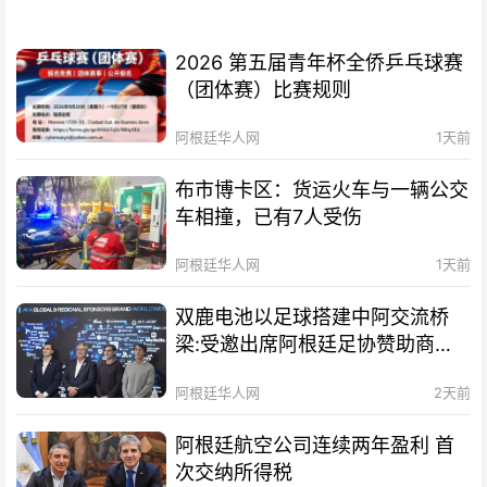
2026 第五届青年杯全侨乒乓球赛
（团体赛）比赛规则
阿根廷华人网
1天前
布市博卡区：货运火车与一辆公交
车相撞，已有7人受伤
阿根廷华人网
1天前
双鹿电池以足球搭建中阿交流桥
梁:受邀出席阿根廷足协赞助商招
待会！
阿根廷华人网
2天前
阿根廷航空公司连续两年盈利 首
次交纳所得税