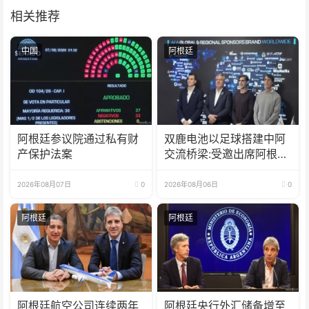
相关推荐
中国
阿根廷
阿根廷参议院通过私有财
双鹿电池以足球搭建中阿
产保护法案
交流桥梁:受邀出席阿根廷
足协赞助商招待会！
2026年08月07日
0
2026年08月06日
0
阿根廷
阿根廷
阿根廷航空公司连续两年
阿根廷央行外汇储备增至