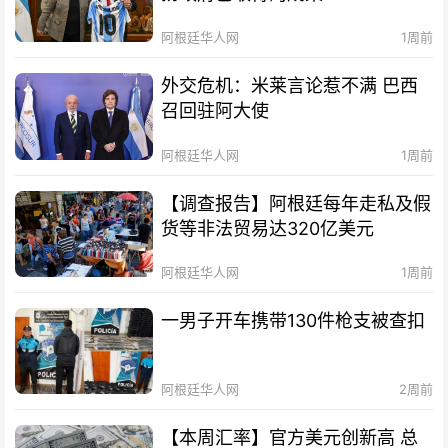
阿根廷华人网
1周前
外交危机：米莱言论惹不满 巴西
召回驻阿大使
阿根廷华人网
1周前
【调查报告】阿根廷每年走私及假
货等非法贸易达320亿美元
阿根廷华人网
1周前
一男子开车携带130件枪支被查扣
阿根廷华人网
2周前
【本周汇率】官方美元创新高 总