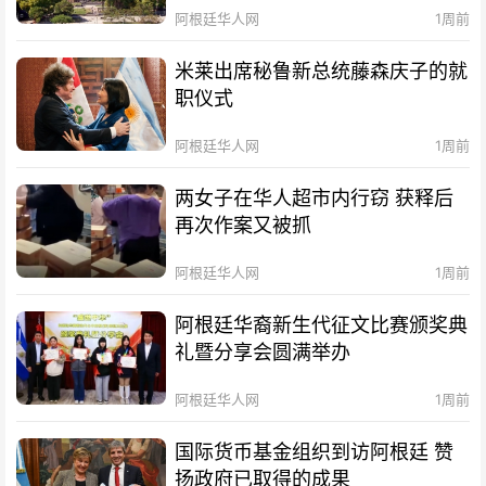
阿根廷华人网
1周前
米莱出席秘鲁新总统藤森庆子的就
职仪式
阿根廷华人网
1周前
两女子在华人超市内行窃 获释后
再次作案又被抓
阿根廷华人网
1周前
阿根廷华裔新生代征文比赛颁奖典
礼暨分享会圆满举办
阿根廷华人网
1周前
国际货币基金组织到访阿根廷 赞
扬政府已取得的成果