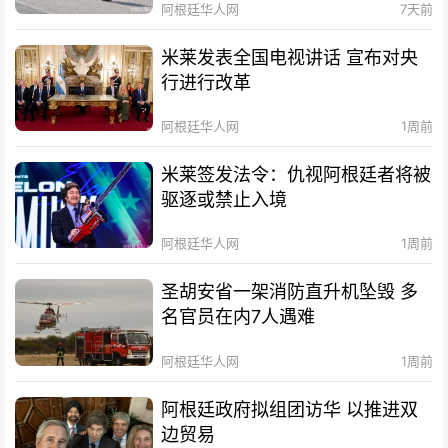
阿根廷华人网
7天前
米莱发表全国电视讲话 宣布对央
行进行改革
阿根廷华人网
1周前
米莱签发法令：仇视阿根廷者将被
驱逐或禁止入境
阿根廷华人网
1周前
圣胡安省一架消防直升机坠毁 多
名官员在内7人遇难
阿根廷华人网
1周前
阿根廷政府拟组团访华 以推进双
边贸易