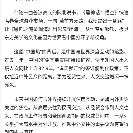
伴随一曲苍凉高亢的陕北说书，《黑神话：悟空》快速
席卷全球游戏市场；一句“若前方无路，我便踏出一条路”，
让《哪吒之魔童闹海》出彩又“出海”。从悟空到哪吒，极具
东方美学的文化基因为世界看中国打开了新视角。
这股“中国热”的背后，是中国与世界深度互动的缩影。
过去一年，中国的“免签朋友圈”持续扩容，全年外国人出入
境人次同比上升82.9%。“说走就走”的签证便利化政策，不
仅拉近中外民众的距离，更为经贸往来、人文交流增添一抹
亮色。
未来中国如何与外界持续开展深度互动，是海内外舆论
关注的焦点。从高层交往到民间交流，从经贸合作到人文往
来，在政府工作报告和全国两会期间的权威答问中，一系列
关乎扩大高水平对外开放、推动中外交往的重要议题有望得
到回应与阐释。