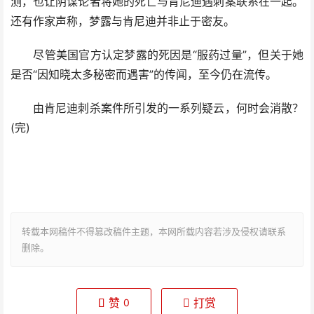
测，也让阴谋论者将她的死亡与肯尼迪遇刺案联系在一起。
还有作家声称，梦露与肯尼迪并非止于密友。
尽管美国官方认定梦露的死因是“服药过量”，但关于她
是否“因知晓太多秘密而遇害”的传闻，至今仍在流传。
由肯尼迪刺杀案件所引发的一系列疑云，何时会消散？
(完)
转载本网稿件不得篡改稿件主题，本网所载内容若涉及侵权请联系
删除。
赞
打赏
0