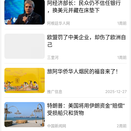
阿经济部长：民众仍不信任银行
，换美元并藏在床垫下
阿根廷华人网
1周前
欧盟罚了中美企业，却伤了欧洲自
己
三里河
1周前
旅阿华侨华人烟民的福音来了！
推广信息
2025-12-27
特朗普：美国将用伊朗资金“赔偿”
受损船只和货物
中国新闻网
2周前