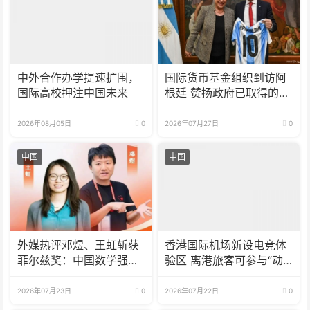
中外合作办学提速扩围，
国际货币基金组织到访阿
国际高校押注中国未来
根廷 赞扬政府已取得的成
果
2026年08月05日
0
2026年07月27日
0
中国
中国
外媒热评邓煜、王虹斩获
香港国际机场新设电竞体
菲尔兹奖：中国数学强势
验区 离港旅客可参与“动
崛起 国际影响力持续攀升
感挑战”
2026年07月23日
0
2026年07月22日
0