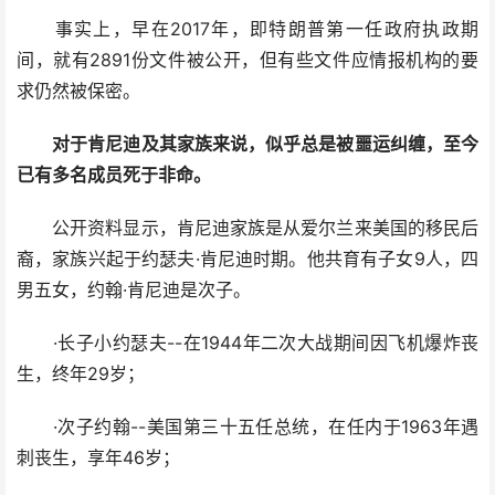
事实上，早在2017年，即特朗普第一任政府执政期
间，就有2891份文件被公开，但有些文件应情报机构的要
求仍然被保密。
对于肯尼迪及其家族来说，似乎总是被噩运纠缠，至今
已有多名成员死于非命。
公开资料显示，肯尼迪家族是从爱尔兰来美国的移民后
裔，家族兴起于约瑟夫·肯尼迪时期。他共育有子女9人，四
男五女，约翰·肯尼迪是次子。
·长子小约瑟夫--在1944年二次大战期间因飞机爆炸丧
生，终年29岁；
·次子约翰--美国第三十五任总统，在任内于1963年遇
刺丧生，享年46岁；