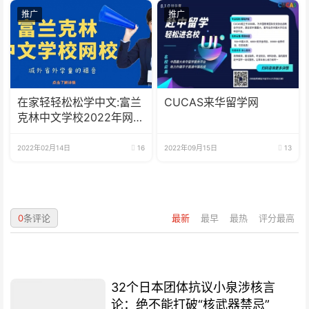
推广
推广
在家轻轻松松学中文:富兰
CUCAS来华留学网
克林中文学校2022年网校
招生啦
2022年02月14日
16
2022年09月15日
13
0
条评论
最新
最早
最热
评分最高
32个日本团体抗议小泉涉核言
论：绝不能打破“核武器禁忌”