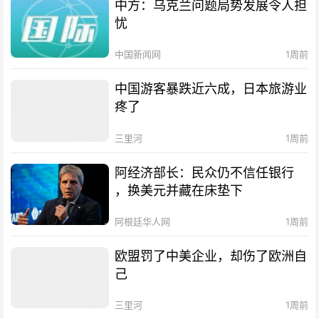
中方：乌克兰问题局势发展令人担
忧
中国新闻网
1周前
中国游客暴跌近六成，日本旅游业
疼了
三里河
1周前
阿经济部长：民众仍不信任银行
，换美元并藏在床垫下
阿根廷华人网
1周前
欧盟罚了中美企业，却伤了欧洲自
己
三里河
1周前