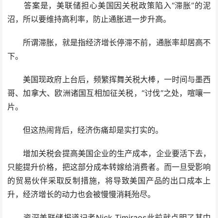
答案是，美联储担心美国因关税政策陷入“滞胀”的泥
沼，所以要维持高利率，防止通胀进一步升高。
所谓滞胀，就是指经济增长停滞不前，通胀率却居高不
下。
美国现政府上台后，频繁挥舞关税大棒，一时间与墨西
哥、加拿大、欧洲诸国互相加征关税，“讨伐”之处，喧嚷一
片。
但这热闹背后，经济伤痛却是实打实的。
增加关税会提高美国企业的生产成本，企业要活下去，
只能提升价格，把这部分成本转嫁给消费者。而一旦受影响
的贸易伙伴采取反制措施，将导致美国产品的出口成本上
升，经济增长的动力也会被慢慢消耗殆尽。
资深美联储报道记者Nick Timiraos此前就点明了其中