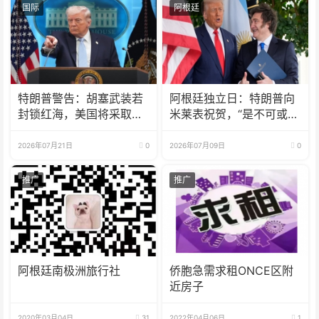
国际
阿根廷
特朗普警告：胡塞武装若
阿根廷独立日：特朗普向
封锁红海，美国将采取行
米莱表祝贺，“是不可或缺
动
的伙伴”
2026年07月21日
0
2026年07月09日
0
推广
推广
阿根廷南极洲旅行社
侨胞急需求租ONCE区附
近房子
2020年03月04日
31
2022年04月06日
1