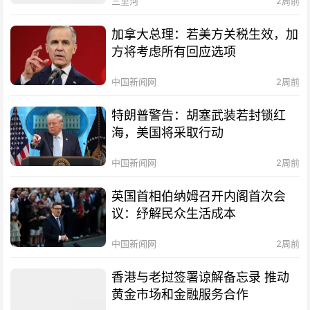
三里河
2周前
加拿大总理：若美方关税生效，加
方将考虑所有回应选项
中国新闻网
2周前
特朗普警告：胡塞武装若封锁红
海，美国将采取行动
中国新闻网
2周前
英国首相伯纳姆召开内阁首次会
议：纾解民众生活成本
中国新闻网
2周前
香港与老挝签署谅解备忘录 推动
黄金市场和金融服务合作