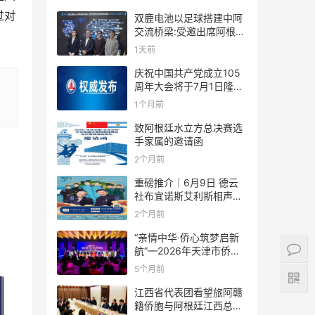
过对
双鹿电池以足球搭建中阿
交流桥梁:受邀出席阿根廷
足协赞助商招待会！
1天前
庆祝中国共产党成立105
周年大会将于7月1日隆重
举行
1个月前
致阿根廷水立方总决赛选
手家属的邀请函
2个月前
重磅推介｜6月9日 德云
社布宜诺斯艾利斯相声专
场！国风曲艺邂逅南美风
2个月前
情，多元文化狂欢全城集
结！
“亲情中华·侨心筑梦启新
航”—2026年天津市侨界
新春联谊活动成功举办
5个月前
江西省代表团看望旅阿赣
籍侨胞与阿根廷江西总商