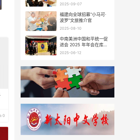
会座谈
2025-09-07
福建向全球招募“小马可·
波罗”文旅推介官
2025-08-10
中南美洲中国和平统一促
进会 2025 年年会在库拉
索圆满举行，共绘反“独”
2025-06-12
促统宏伟蓝图
终
0