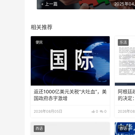
« 上一篇
2025年0
相关推荐
便民
乐活
返还1000亿美元关税“大吐血”，美
阿根廷
国政府赤字激增
的决定
2026年08月05日
0
0
2026年0
西语
西语