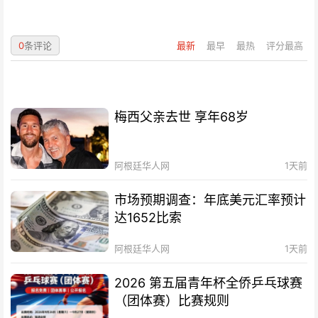
0
条评论
最新
最早
最热
评分最高
梅西父亲去世 享年68岁
阿根廷华人网
1天前
市场预期调查：年底美元汇率预计
达1652比索
阿根廷华人网
1天前
2026 第五届青年杯全侨乒乓球赛
（团体赛）比赛规则