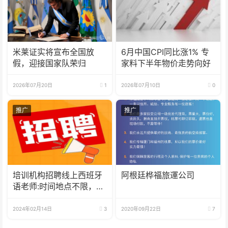
米莱证实将宣布全国放
6月中国CPI同比涨1% 专
假，迎接国家队荣归
家料下半年物价走势向好
2026年07月20日
1
2026年07月10日
0
推广
推广
培训机构招聘线上西班牙
阿根廷桦福旅運公司
语老师:时间地点不限，可
兼职可全职
2024年02月14日
3
2020年09月22日
7