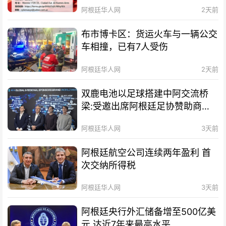
阿根廷华人网
2天前
布市博卡区：货运火车与一辆公交
车相撞，已有7人受伤
阿根廷华人网
2天前
双鹿电池以足球搭建中阿交流桥
梁:受邀出席阿根廷足协赞助商招
待会！
阿根廷华人网
3天前
阿根廷航空公司连续两年盈利 首
次交纳所得税
阿根廷华人网
3天前
阿根廷央行外汇储备增至500亿美
元 达近7年来最高水平