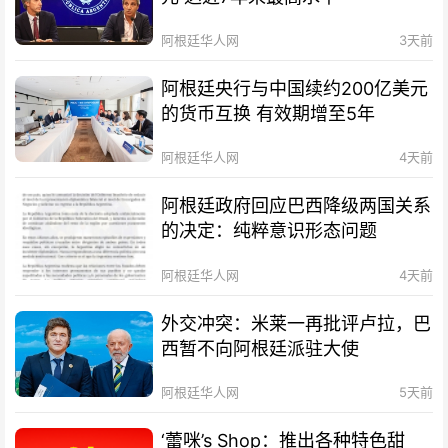
阿根廷华人网
3天前
阿根廷央行与中国续约200亿美元
的货币互换 有效期增至5年
阿根廷华人网
4天前
阿根廷政府回应巴西降级两国关系
的决定：纯粹意识形态问题
阿根廷华人网
4天前
外交冲突：米莱一再批评卢拉，巴
西暂不向阿根廷派驻大使
阿根廷华人网
5天前
‘蕾咪’s Shop：推出各种特色甜