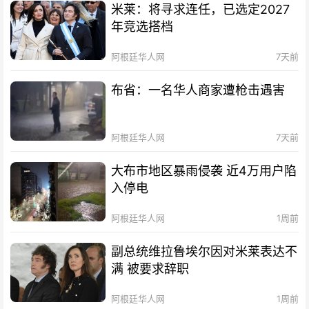
米莱：将寻求连任，已选定2027
年竞选搭档
阿根廷华人网
7天前
布省：一名华人商家遭枪击遇害
阿根廷华人网
7天前
大布市地区暴雨侵袭 近4万用户陷
入停电
阿根廷华人网
1周前
副总统维拉鲁埃尔因对米莱表达不
满 被要求辞职
阿根廷华人网
1周前