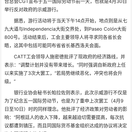
合总会CGT宣布于五一国际劳动节前一天，也就是4月30日
举行反对政府的示威游行。
据悉，游行活动将于当天下午14点开始，地点则是从七
九大道与Independencia大街交界处，到Paseo Colón大街
800号。活动结束后，工会主要领导人将寻求同各省长会
晤，这其中包括可能同布省省长基西洛夫会面。
CATT工会领导人施密德批评了现政府的经济路线，并
表示：“调整计划并没有带来增长。”同时强调自新政府上任
以来实施了3次大罢工，“若局势继续恶化，冲突也将会升
级。”
银行业协会秘书长帕拉佐则表示，此次示威游行不仅是
为了纪念五一国际劳动节，也是为了重申上次罢工（4月9
日至10日）时的同样理念。他批评了经济政策对劳动者的影
响：“阿根廷人的收入下降，越来越迫切需要提高，每次抗
议都遭到镇压，而且同国际货币基金组织达成的协议将决定