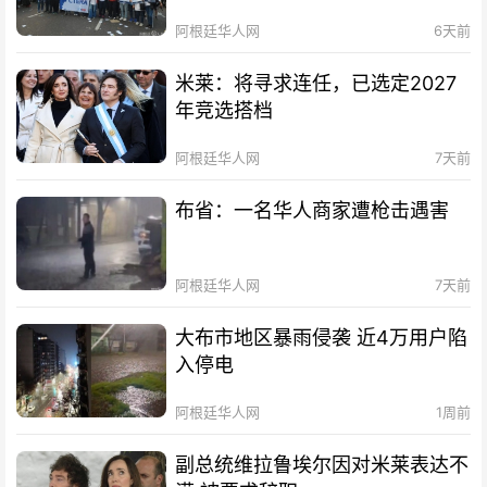
阿根廷华人网
6天前
米莱：将寻求连任，已选定2027
年竞选搭档
阿根廷华人网
7天前
布省：一名华人商家遭枪击遇害
阿根廷华人网
7天前
大布市地区暴雨侵袭 近4万用户陷
入停电
阿根廷华人网
1周前
副总统维拉鲁埃尔因对米莱表达不