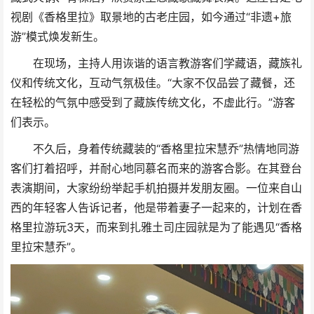
视剧《香格里拉》取景地的古老庄园，如今通过“非遗+旅
游”模式焕发新生。
在现场，主持人用诙谐的语言教游客们学藏语，藏族礼
仪和传统文化，互动气氛极佳。“大家不仅品尝了藏餐，还
在轻松的气氛中感受到了藏族传统文化，不虚此行。”游客
们表示。
不久后，身着传统藏装的“香格里拉宋慧乔”热情地同游
客们打着招呼，并耐心地同慕名而来的游客合影。在其登台
表演期间，大家纷纷举起手机拍摄并发朋友圈。
一位来自山
西的年轻客人告诉记者，他是带着妻子一起来的，计划在香
格里拉游玩
3
天，而来到
扎雅土司庄园就是为了能遇见“香格
里拉宋慧乔”。