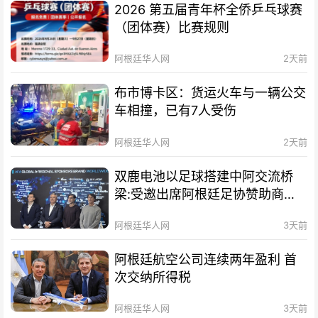
2026 第五届青年杯全侨乒乓球赛
（团体赛）比赛规则
阿根廷华人网
2天前
布市博卡区：货运火车与一辆公交
车相撞，已有7人受伤
阿根廷华人网
2天前
双鹿电池以足球搭建中阿交流桥
梁:受邀出席阿根廷足协赞助商招
待会！
阿根廷华人网
3天前
阿根廷航空公司连续两年盈利 首
次交纳所得税
阿根廷华人网
3天前