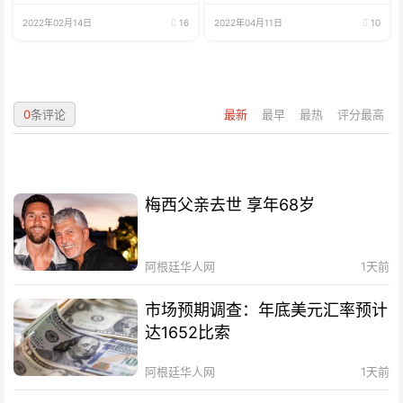
招生啦
2022年02月14日
16
2022年04月11日
10
0
条评论
最新
最早
最热
评分最高
梅西父亲去世 享年68岁
阿根廷华人网
1天前
市场预期调查：年底美元汇率预计
达1652比索
阿根廷华人网
1天前