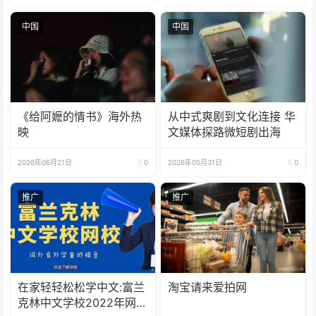
中国
中国
《给阿嬷的情书》海外热
从中式爽剧到文化连接 华
映
文媒体探路微短剧出海
2026年06月21日
0
2026年05月31日
0
推广
推广
在家轻轻松松学中文:富兰
淘宝请来爱拍网
克林中文学校2022年网校