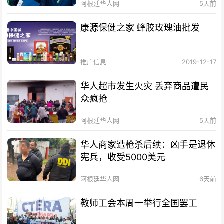
阿根廷华人网
5天前
康源保健之家 蜂胶玫瑰油批发
推广信息
2019-12-17
华人超市发生火灾 丢弃商品遭民
众疯抢
阿根廷华人网
5天前
华人商家遭枪杀后续：凶手是退休
宪兵，收受5000美元
阿根廷华人网
6天前
教师工会本周一举行全国罢工