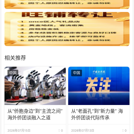
相关推荐
中国
中国
从“侨胞身边”到“主流之间”
从“老面孔”到“新力量” 海
海外侨团谈融入之道
外侨团谈代际传承
2026年07月15日
0
2026年07月13日
0