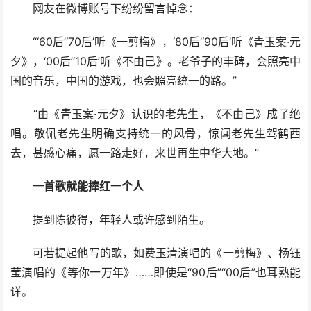
网友在微博账号下纷纷留言悼念：
“‘60后’‘70后’听《一剪梅》，‘80后’‘90后’听《青玉案·元
夕》，‘00后’‘10后’听《不由己》。老爷子的丰碑，会照亮中
国的音乐，中国的游戏，也会照亮统一的路。”
“由《青玉案·元夕》认识的老先生，《不由己》成了绝
唱。敬佩老先生明确支持统一的风骨，惊闻老先生驾鹤西
去，甚感心痛，愿一路走好，来世再生中华大地。”
一首歌就能捧红一个人
提到陈彼得，年轻人或许感到陌生。
可若提起他写的歌，如费玉清演唱的《一剪梅》、杨钰
莹演唱的《等你一万年》……即使是“90后”“00后”也耳熟能
详。