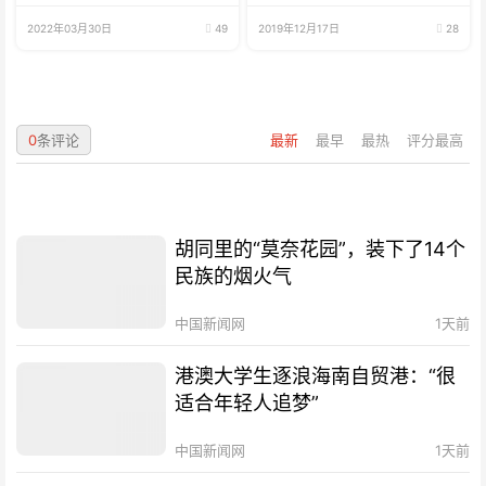
鱼、海鲜
2022年03月30日
49
2019年12月17日
28
0
条评论
最新
最早
最热
评分最高
胡同里的“莫奈花园”，装下了14个
民族的烟火气
中国新闻网
1天前
港澳大学生逐浪海南自贸港：“很
适合年轻人追梦”
中国新闻网
1天前