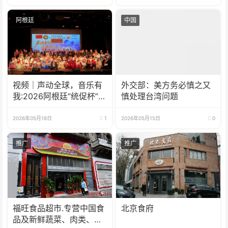
阿根廷
中国
视频｜声动全球，音乐有
外交部：美方务必慎之又
我:2026阿根廷“统促杯”水
慎处理台湾问题
立方中文歌曲大赛总决赛
圆满落幕
2026年05月18日
1
2026年05月15日
0
推广
推广
福旺食品超市.专营中国食
北京食府
品及新鲜蔬菜、肉类、