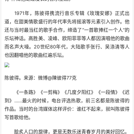
1971年，陈彼得携流行音乐专辑《玫瑰安娜》正式出
道，在甜美情歌盛行的年代率先将摇滚等元素引入创作。他
还与当时最当红的歌手合作，缔造了“一首歌捧红一个人”的
乐坛神话。高胜美、凌峰、欧阳菲菲等人都因演唱他的歌曲
而名声大噪。20世纪80年代，大陆歌手张行、吴涤清等人
也因翻唱他的歌曲红遍乐坛。
陈彼得。来源：微博@陳彼得77克
《一条路》《一剪梅》《几度夕阳红》《一段情》《迟
到》……最火的时候，电台评选热歌，前三名都是陈彼得的
作品。当时的台湾媒体这样评价：谁红不起来，就叫陈彼得
写首歌给他。
脍炙人口的旋律，更是无数乐迷青春岁月的美好回忆。