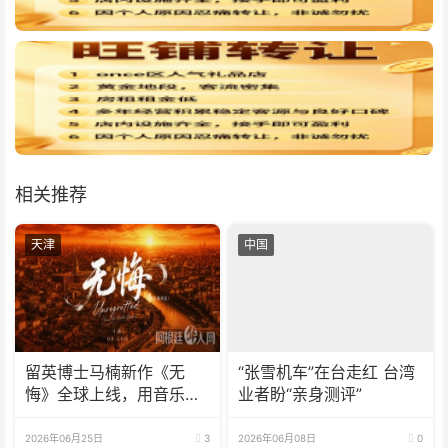
相关推荐
天津
中国
留英博士马楠新作《无
“张雪机车”在台走红 台湾
悔》全球上线，用音乐与
业者盼“亲身测评”
数字影像致敬天津海河百
年文脉
2026年06月25日
3
2026年06月08日
0