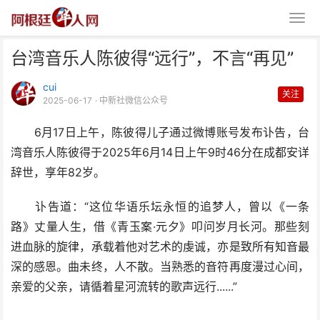
台湾音乐人陈彼得“远行”，不言“再见”
cui
关注
2025-06-17
· 中新社微信公众号
6月17日上午，陈彼得儿子通过微博账号发布讣告，台
湾音乐人陈彼得于2025年6月14日上午9时46分在成都安详
台湾音乐人陈彼得“远行”，不言
辞世，享年82岁。
“再见”
讣告道：“这位华语乐坛永恒的追梦人，曾以《一条
路》丈量人生，借《青玉案·元夕》叩问岁月长河。那些刻
进血脉的旋律，承载着他对艺术的虔诚，亦是致所有知音最
深的感恩。曲未终，人不散。当熟悉的音符再度漫过心间，
亲爱的父亲，请循着星河流转的歌声远行......”