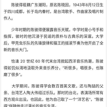
陈彼得祖籍广东潮阳，原名陈晓因，1943年8月12日生
于四川成都，长于岛内眷村，是台湾歌手、作曲家及唱片制
作人。
少年时期的陈彼得便展露音乐天赋，中学时是小号手和
指挥，彼时的他沉浸于民谣的质朴与古典乐的深邃。大学
后，甲壳虫乐队的先锋旋律和猫王的摇滚节奏为他开启了全
新的音乐大门。
恰逢 20 世纪 60 年代末台湾掀起西洋音乐热潮，陈彼
得如饥似渴地汲取外来音乐养分，“听很多，唱很多，也琢
磨了很多”。
大学期间，陈彼得学会数百首英文歌，还与陶喆的父
亲、台湾艺人陶大伟组过乐队。那时的台北，表演场所常有
西方观众出没。也因此，他为自己取了一个“洋艺名”，“陈彼
得”伴随他走过漫长的音乐生涯。