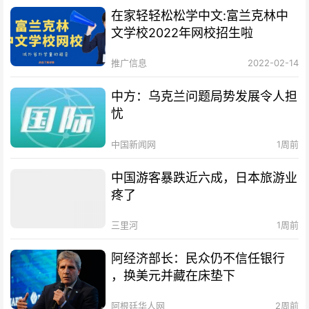
在家轻轻松松学中文:富兰克林中
文学校2022年网校招生啦
推广信息
2022-02-14
中方：乌克兰问题局势发展令人担
忧
中国新闻网
1周前
中国游客暴跌近六成，日本旅游业
疼了
三里河
1周前
阿经济部长：民众仍不信任银行
，换美元并藏在床垫下
阿根廷华人网
2周前