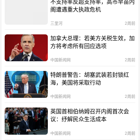
不支持率反超支持率，高市早苗内
阁遭遇重大执政危机
三里河
2周前
加拿大总理：若美方关税生效，加
方将考虑所有回应选项
中国新闻网
2周前
特朗普警告：胡塞武装若封锁红
海，美国将采取行动
中国新闻网
2周前
英国首相伯纳姆召开内阁首次会
议：纾解民众生活成本
中国新闻网
2周前