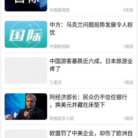
中国新闻网
3天前
中方：乌克兰问题局势发展令人担
忧
中国新闻网
1周前
中国游客暴跌近六成，日本旅游业
疼了
三里河
1周前
阿经济部长：民众仍不信任银行
，换美元并藏在床垫下
阿根廷华人网
1周前
欧盟罚了中美企业，却伤了欧洲自