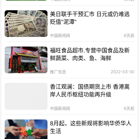
美日联手干预汇市 日元或仍难逃
贬值“泥潭”
中国新闻网
6天前
福旺食品超市.专营中国食品及新
鲜蔬菜、肉类、鱼、海鲜
推广信息
2022-03-30
香江观澜：国债期货上市 香港离
岸人民币枢纽功能再升级
中国新闻网
6天前
8月起，这些新规将影响华侨华人
生活