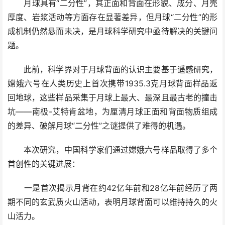
月球具有“二分性”，其正面和背面在形貌、成分、月壳
厚度、岩浆活动等方面存在显著差异，但月球“二分性”的形
成机制仍然悬而未决，是月球科学研究中亟待解决的关键问
题。
此前，科学界对于月球背面的认识主要基于遥感研究，
嫦娥六号在人类历史上首次携带1935.3克月球背面样品返
回地球，这些样品采集于月球上最大、最深且最古老的撞击
坑——南极-艾特肯盆地，为厘清月球正面和背面物质组成
的差异、破解月球“二分性”之谜提供了难得的机遇。
本次研究，中国科学家们通过嫦娥六号样品取得了多个
首创性的关键进展：
一是首次揭示月背在约42亿年前和28亿年前经历了两
期不同的玄武质火山活动，表明月球背面可以维持持久的火
山活力。