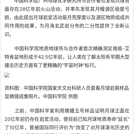
中国科学院广州地球化学研究所与合作者也发现月球背
面存在28亿年前火山活动，并率先发现其月幔源区极度亏
损，由此提出月球岩浆活动是月壳厚度以及源区物质组成共
同作用的结果，为月海玄武岩分布的二分性提供了全新认
识。
中国科学院地质地球所与合作者首次精确测定南极-艾
特肯盆地形成于42.5亿年前，让人类在了解太阳系早期大型
撞击历史方面有了更精确的“宇宙时钟”标尺。
资料图：中国科学院国家天文台科研人员查看月球岩屑样品
显微镜成像照片。中国科学院 供图
之前，中国科学家利用嫦娥五号样品证明月球正面在
20亿年前仍存在岩浆活动，使目前已知月球地质寿命“延长”
了10亿年，曾被国际同行评价为“改变了对月球演化历史的