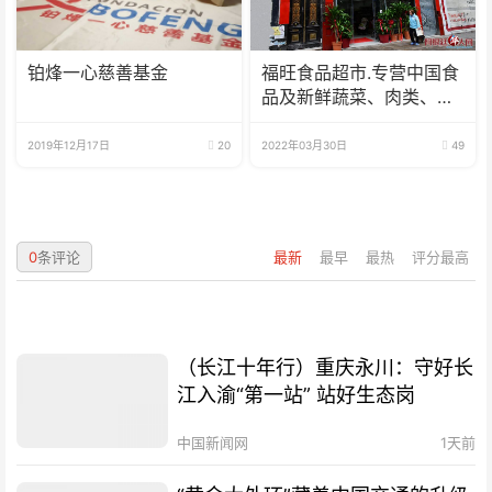
铂烽一心慈善基金
福旺食品超市.专营中国食
品及新鲜蔬菜、肉类、
鱼、海鲜
2019年12月17日
20
2022年03月30日
49
0
条评论
最新
最早
最热
评分最高
（长江十年行）重庆永川：守好长
江入渝“第一站” 站好生态岗
中国新闻网
1天前