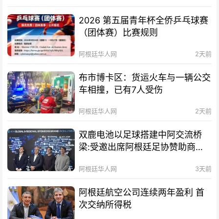
2026 第五届青年杯全侨乒乓球赛
（团体赛）比赛规则
阿根廷华人网
2天前
布市博卡区：货运火车与一辆公交
车相撞，已有7人受伤
阿根廷华人网
2天前
双鹿电池以足球搭建中阿交流桥
梁:受邀出席阿根廷足协赞助商招
待会！
阿根廷华人网
3天前
阿根廷航空公司连续两年盈利 首
次交纳所得税