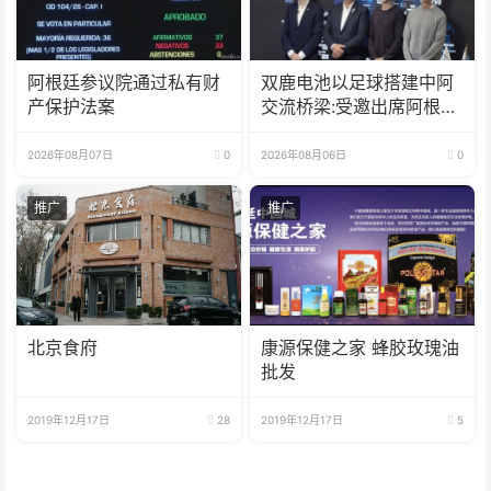
阿根廷参议院通过私有财
双鹿电池以足球搭建中阿
产保护法案
交流桥梁:受邀出席阿根廷
足协赞助商招待会！
2026年08月07日
0
2026年08月06日
0
推广
推广
北京食府
康源保健之家 蜂胶玫瑰油
批发
2019年12月17日
28
2019年12月17日
5