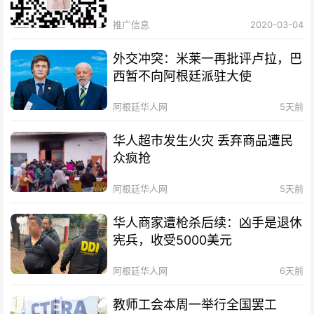
推广信息
2020-03-04
外交冲突：米莱一再批评卢拉，巴
西暂不向阿根廷派驻大使
阿根廷华人网
5天前
华人超市发生火灾 丢弃商品遭民
众疯抢
阿根廷华人网
5天前
华人商家遭枪杀后续：凶手是退休
宪兵，收受5000美元
阿根廷华人网
6天前
教师工会本周一举行全国罢工