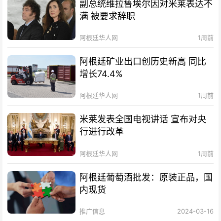
副总统维拉鲁埃尔因对米莱表达不
满 被要求辞职
阿根廷华人网
1周前
阿根廷矿业出口创历史新高 同比
增长74.4%
阿根廷华人网
1周前
米莱发表全国电视讲话 宣布对央
行进行改革
阿根廷华人网
1周前
阿根廷葡萄酒批发：原装正品，国
内现货
推广信息
2024-03-16