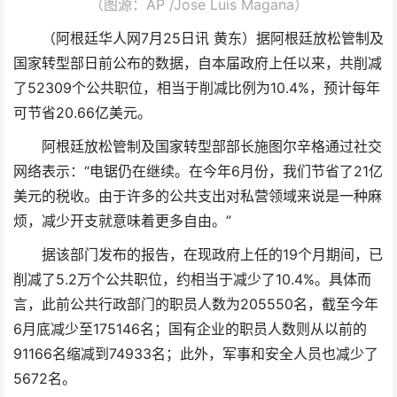
（图源：AP /Jose Luis Magana）
（阿根廷华人网7月25日讯 黄东）据阿根廷放松管制及
国家转型部日前公布的数据，自本届政府上任以来，共削减
了52309个公共职位，相当于削减比例为10.4%，预计每年
可节省20.66亿美元。
阿根廷放松管制及国家转型部部长施图尔辛格通过社交
网络表示：“电锯仍在继续。在今年6月份，我们节省了21亿
美元的税收。由于许多的公共支出对私营领域来说是一种麻
烦，减少开支就意味着更多自由。”
据该部门发布的报告，在现政府上任的19个月期间，已
削减了5.2万个公共职位，约相当于减少了10.4%。具体而
言，此前公共行政部门的职员人数为205550名，截至今年
6月底减少至175146名；国有企业的职员人数则从以前的
91166名缩减到74933名；此外，军事和安全人员也减少了
5672名。