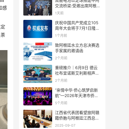
双鹿电池以足球搭建中阿
交流桥梁:受邀出席阿根廷
和感
足协赞助商招待会！
1天前
庆祝中国共产党成立105
奠定
周年大会将于7月1日隆重
举行
黑茶
1个月前
致阿根廷水立方总决赛选
手家属的邀请函
2个月前
重磅推介｜6月9日 德云
社布宜诺斯艾利斯相声专
场！国风曲艺邂逅南美风
2个月前
情，多元文化狂欢全城集
结！
“亲情中华·侨心筑梦启新
航”—2026年天津市侨界
新春联谊活动成功举办
5个月前
江西省代表团看望旅阿赣
籍侨胞与阿根廷江西总商
会座谈
2025-09-07