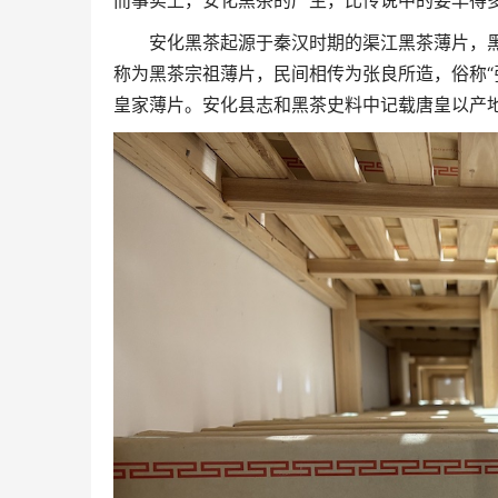
而事实上，安化黑茶的产生，比传说中的要早得
安化黑茶起源于秦汉时期的渠江黑茶薄片，
称为黑茶宗祖薄片，民间相传为张良所造，俗称“
皇家薄片。安化县志和黑茶史料中记载唐皇以产地