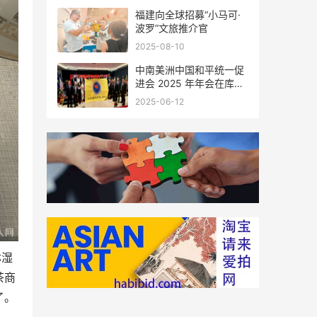
福建向全球招募“小马可·
波罗”文旅推介官
2025-08-10
中南美洲中国和平统一促
进会 2025 年年会在库拉
索圆满举行，共绘反“独”
2025-06-12
促统宏伟蓝图
淋湿
茶商
了。