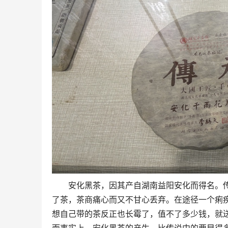
安化黑茶，因其产自湖南益阳安化而得名。传
了茶，茶商痛心而又不甘心丢弃。在途径一个痢
想自己带的茶反正也长霉了，值不了多少钱，就