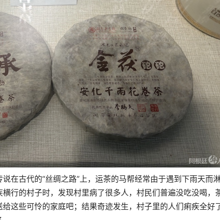
说在古代的“丝绸之路”上，运茶的马帮经常由于遇到下雨天而
疾横行的村子时，发现村里病了很多人，
村民们普遍没吃没喝，
送给这些可怜的家庭吧；结果奇迹发生，村子里的人们痢疾全好