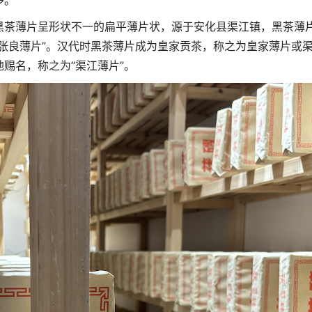
多。
黑茶薄片呈形状不一的扁平薄片状，源于安化县渠江镇，黑茶薄
张良薄片”。汉代时黑茶薄片成为皇家贡茶，称之为皇家薄片或
赐名，称之为“渠江薄片”。