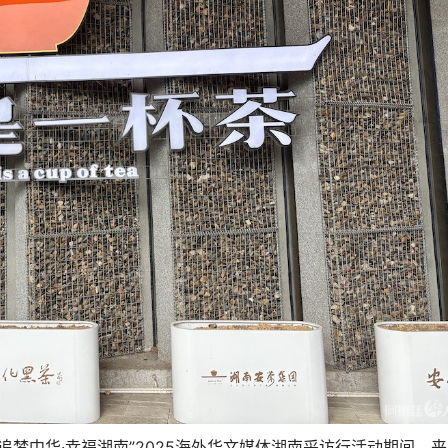
追梦中
华
·
幸福湖南
”2025
海外
华
文媒体湖南采
访
行活
动期间，
来