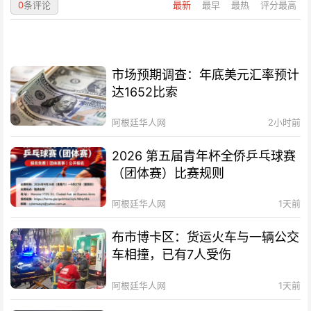
0
条评论
最新
最早
最热
评分最高
市场预期调查：年底美元汇率预计
达1652比索
阿根廷华人网
2小时前
2026 第五届青年杯全侨乒乓球赛
（团体赛）比赛规则
阿根廷华人网
1天前
布市博卡区：货运火车与一辆公交
车相撞，已有7人受伤
阿根廷华人网
1天前