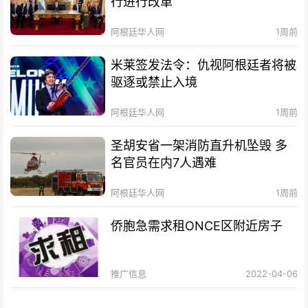
行进行改革
阿根廷华人网
1周前
米莱签发法令：仇视阿根廷者将被
驱逐或禁止入境
阿根廷华人网
1周前
圣胡安省一架消防直升机坠毁 多
名官员在内7人遇难
阿根廷华人网
1周前
侨胞急需求租ONCE区附近房子
推广信息
2022-04-06