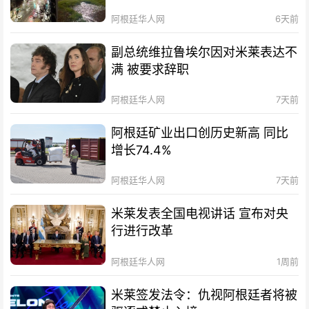
阿根廷华人网
6天前
副总统维拉鲁埃尔因对米莱表达不
满 被要求辞职
阿根廷华人网
7天前
阿根廷矿业出口创历史新高 同比
增长74.4%
阿根廷华人网
7天前
米莱发表全国电视讲话 宣布对央
行进行改革
阿根廷华人网
1周前
米莱签发法令：仇视阿根廷者将被