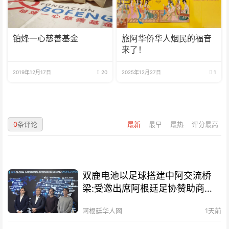
铂烽一心慈善基金
旅阿华侨华人烟民的福音
来了！
2019年12月17日
20
2025年12月27日
1
0
条评论
最新
最早
最热
评分最高
双鹿电池以足球搭建中阿交流桥
梁:受邀出席阿根廷足协赞助商招
待会！
阿根廷华人网
1天前