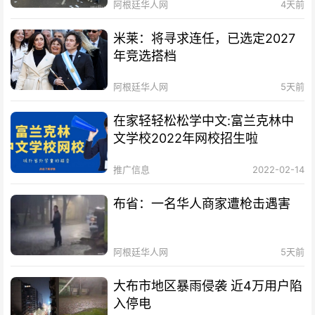
阿根廷华人网
4天前
米莱：将寻求连任，已选定2027
年竞选搭档
阿根廷华人网
5天前
在家轻轻松松学中文:富兰克林中
文学校2022年网校招生啦
推广信息
2022-02-14
布省：一名华人商家遭枪击遇害
阿根廷华人网
5天前
大布市地区暴雨侵袭 近4万用户陷
入停电