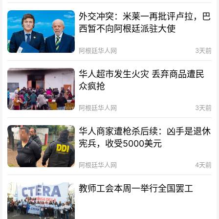
外交冲突：米莱一再批评卢拉，巴
西暂不向阿根廷派驻大使
阿根廷华人网
3天前
华人超市发生火灾 丢弃商品遭民
众疯抢
阿根廷华人网
3天前
华人商家遭枪杀后续：凶手是退休
宪兵，收受5000美元
阿根廷华人网
4天前
教师工会本周一举行全国罢工