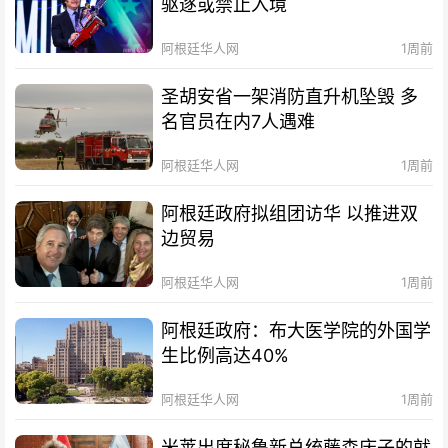
驱逐或禁止入境
阿根廷华人网
1周前
圣胡安省一架消防直升机坠毁 多
名官员在内7人遇难
阿根廷华人网
1周前
阿根廷政府拟组团访华 以推进双
边贸易
阿根廷华人网
1周前
阿根廷政府：布大医学院的外国学
生比例高达40%
阿根廷华人网
1周前
米莱出席秘鲁新总统藤森庆子的就