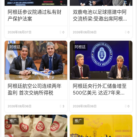
阿根廷参议院通过私有财
双鹿电池以足球搭建中阿
产保护法案
交流桥梁:受邀出席阿根廷
足协赞助商招待会！
2026年08月07日
0
2026年08月06日
0
阿根廷
阿根廷
阿根廷航空公司连续两年
阿根廷央行外汇储备增至
盈利 首次交纳所得税
500亿美元 达近7年来最
高水平
2026年08月06日
3
2026年08月06日
0
推广
推广