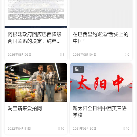
阿根廷政府回应巴西降级
在巴西里约邂逅“舌尖上的
两国关系的决定：纯粹意
中国”
识形态问题
2026年08月05日
1
2026年08月04日
0
推广
推广
淘宝请来爱拍网
新太阳全日制中西英三语
学校
2022年04月11日
10
2021年06月30日
10