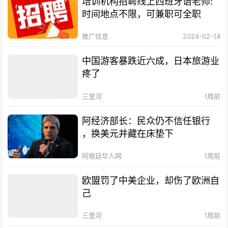
培训机构招聘线上西班牙语老师:
时间地点不限，可兼职可全职
推广信息
2024-02-14
中国游客暴跌近六成，日本旅游业
疼了
三里河
1周前
阿经济部长：民众仍不信任银行
，换美元并藏在床垫下
阿根廷华人网
1周前
欧盟罚了中美企业，却伤了欧洲自
己
三里河
1周前