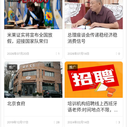
米莱证实将宣布全国放
总理座谈会传递稳经济稳
假，迎接国家队荣归
消费信号
2026年07月20日
1
2026年07月14日
0
推广
推广
北京食府
培训机构招聘线上西班牙
语老师:时间地点不限，可
兼职可全职
2019年12月17日
28
2024年02月14日
3