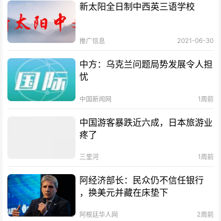
新太阳全日制中西英三语学校
推广信息
2021-06-30
中方：乌克兰问题局势发展令人担
忧
中国新闻网
1周前
中国游客暴跌近六成，日本旅游业
疼了
三里河
1周前
阿经济部长：民众仍不信任银行
，换美元并藏在床垫下
阿根廷华人网
2周前