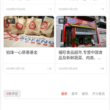
危机
2026年07月30日
2
2026年07月22日
0
推广
推广
铂烽一心慈善基金
福旺食品超市.专营中国食
品及新鲜蔬菜、肉类、
鱼、海鲜
2019年12月17日
20
2022年03月30日
49
0
条评论
最新
最早
最热
评分最高