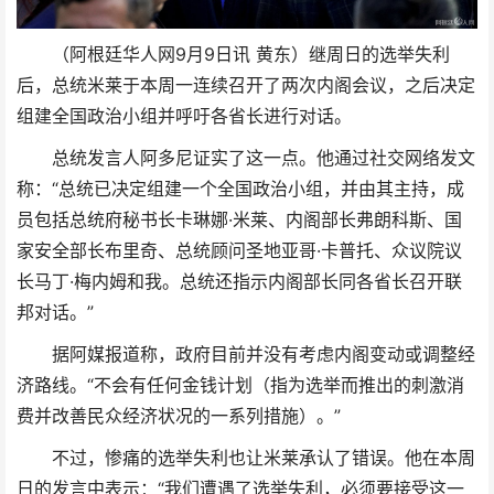
（阿根廷华人网9月9日讯 黄东）继周日的选举失利
后，总统米莱于本周一连续召开了两次内阁会议，之后决定
组建全国政治小组并呼吁各省长进行对话。
总统发言人阿多尼证实了这一点。他通过社交网络发文
称：“总统已决定组建一个全国政治小组，并由其主持，成
员包括总统府秘书长卡琳娜·米莱、内阁部长弗朗科斯、国
家安全部长布里奇、总统顾问圣地亚哥·卡普托、众议院议
长马丁·梅内姆和我。总统还指示内阁部长同各省长召开联
邦对话。”
据阿媒报道称，政府目前并没有考虑内阁变动或调整经
济路线。“不会有任何金钱计划（指为选举而推出的刺激消
费并改善民众经济状况的一系列措施）。”
不过，惨痛的选举失利也让米莱承认了错误。他在本周
日的发言中表示：“我们遭遇了选举失利，必须要接受这一