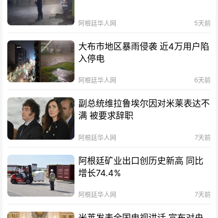
阿根廷华人网
5天前
大布市地区暴雨侵袭 近4万用户陷
入停电
阿根廷华人网
6天前
副总统维拉鲁埃尔因对米莱表达不
满 被要求辞职
阿根廷华人网
7天前
阿根廷矿业出口创历史新高 同比
增长74.4%
阿根廷华人网
7天前
米莱发表全国电视讲话 宣布对央