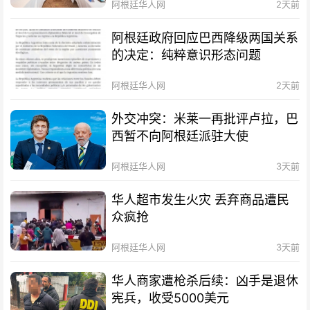
阿根廷华人网
2天前
阿根廷政府回应巴西降级两国关系
的决定：纯粹意识形态问题
阿根廷华人网
2天前
外交冲突：米莱一再批评卢拉，巴
西暂不向阿根廷派驻大使
阿根廷华人网
3天前
华人超市发生火灾 丢弃商品遭民
众疯抢
阿根廷华人网
3天前
华人商家遭枪杀后续：凶手是退休
宪兵，收受5000美元