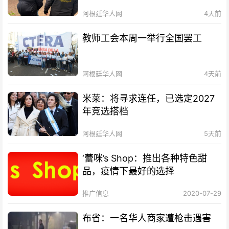
阿根廷华人网
4天前
教师工会本周一举行全国罢工
阿根廷华人网
4天前
米莱：将寻求连任，已选定2027
年竞选搭档
阿根廷华人网
5天前
‘蕾咪’s Shop：推出各种特色甜
品，疫情下最好的选择
推广信息
2020-07-29
布省：一名华人商家遭枪击遇害