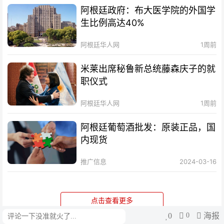
阿根廷政府：布大医学院的外国学
生比例高达40%
阿根廷华人网
1周前
米莱出席秘鲁新总统藤森庆子的就
职仪式
阿根廷华人网
1周前
阿根廷葡萄酒批发：原装正品，国
内现货
推广信息
2024-03-16
点击查看更多
0
0
海报
评论