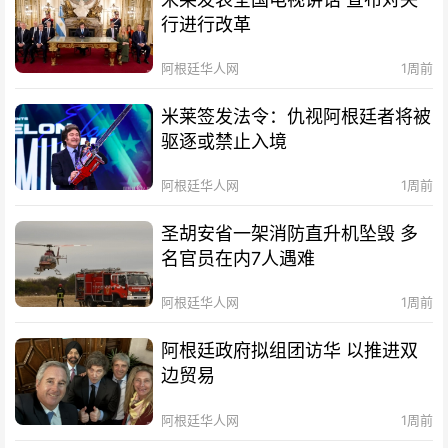
行进行改革
阿根廷华人网
1周前
米莱签发法令：仇视阿根廷者将被
驱逐或禁止入境
阿根廷华人网
1周前
圣胡安省一架消防直升机坠毁 多
名官员在内7人遇难
阿根廷华人网
1周前
阿根廷政府拟组团访华 以推进双
边贸易
阿根廷华人网
1周前