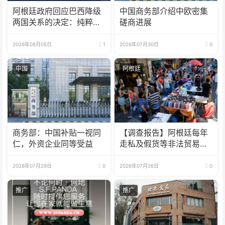
阿根廷政府回应巴西降级
中国商务部介绍中欧密集
两国关系的决定：纯粹意
磋商进展
识形态问题
2026年08月05日
1
2026年07月30日
0
中国
阿根廷
商务部：中国补贴一视同
【调查报告】阿根廷每年
仁，外资企业同等受益
走私及假货等非法贸易达
320亿美元
2026年07月29日
0
2026年07月26日
0
推广
推广